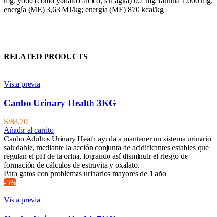
mg; yodo (como yodato cálcico, sin agua) 0,2 mg; taurina 1.000 mg;
energía (ME) 3,63 MJ/kg; energía (ME) 870 kcal/kg
RELATED PRODUCTS
Vista previa
Canbo Urinary Health 3KG
S/
88.70
Añadir al carrito
Canbo Adultos Urinary Heath ayuda a mantener un sistema urinario
saludable, mediante la acción conjunta de acidificantes estables que
regulan el pH de la orina, logrando así disminuir el riesgo de
formación de cálculos de estruvita y oxalato.
Para gatos con problemas urinarios mayores de 1 año
-5%
Vista previa