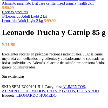
Alimento para gato Brit care cat sterilized urinary health 2kg
S/
90.29
Back to products
Leonardo Adult Light 2 kg
S/
99.90
Leonardo Trucha y Catnip 85 g
S/
11.90
Excelentes recetas en prácticas raciones individuales. Jugosa carne
mejorada con delicados ingredientes y cuidadosamente cocinada en
bolsas individuales. Además, el aceite de salmón proporciona ácidos
grasos poliinsaturados.
Sin existencias
SKU:
SERLEO201011511
Categorías:
ALIMENTOS
,
ALIMENTOS HUMEDOS
,
CATNIP
,
GATOS
,
LEONARDO
Etiqueta:
LEONARDO HUMEDO