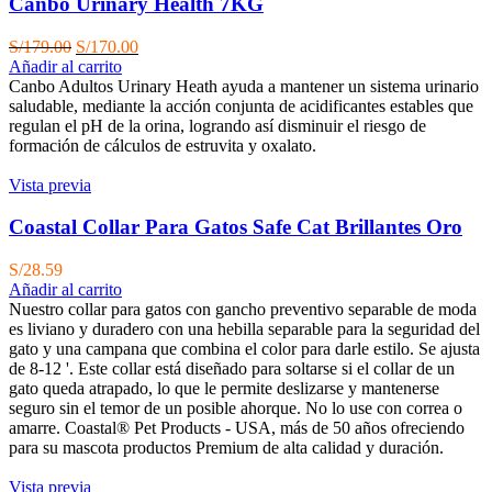
Canbo Urinary Health 7KG
El
El
S/
179.00
S/
170.00
precio
precio
Añadir al carrito
original
actual
Canbo Adultos Urinary Heath ayuda a mantener un sistema urinario
era:
es:
saludable, mediante la acción conjunta de acidificantes estables que
S/179.00.
S/170.00.
regulan el pH de la orina, logrando así disminuir el riesgo de
formación de cálculos de estruvita y oxalato.
Vista previa
Coastal Collar Para Gatos Safe Cat Brillantes Oro
S/
28.59
Añadir al carrito
Nuestro collar para gatos con gancho preventivo separable de moda
es liviano y duradero con una hebilla separable para la seguridad del
gato y una campana que combina el color para darle estilo. Se ajusta
de 8-12 '. Este collar está diseñado para soltarse si el collar de un
gato queda atrapado, lo que le permite deslizarse y mantenerse
seguro sin el temor de un posible ahorque. No lo use con correa o
amarre. Coastal® Pet Products - USA, más de 50 años ofreciendo
para su mascota productos Premium de alta calidad y duración.
Vista previa