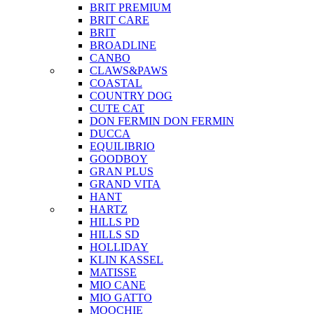
BRIT PREMIUM
BRIT CARE
BRIT
BROADLINE
CANBO
CLAWS&PAWS
COASTAL
COUNTRY DOG
CUTE CAT
DON FERMIN
DON FERMIN
DUCCA
EQUILIBRIO
GOODBOY
GRAN PLUS
GRAND VITA
HANT
HARTZ
HILLS PD
HILLS SD
HOLLIDAY
KLIN KASSEL
MATISSE
MIO CANE
MIO GATTO
MOOCHIE