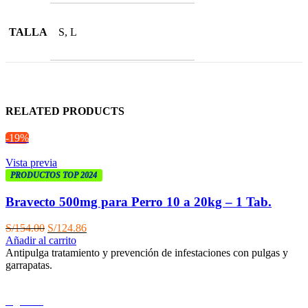
TALLA
S, L
RELATED PRODUCTS
-19%
Vista previa
PRODUCTOS TOP 2024
Bravecto 500mg para Perro 10 a 20kg – 1 Tab.
El
El
S/
154.00
S/
124.86
precio
precio
Añadir al carrito
original
actual
Antipulga tratamiento y prevención de infestaciones con pulgas y
era:
es:
garrapatas.
S/154.00.
S/124.86.
Agotado