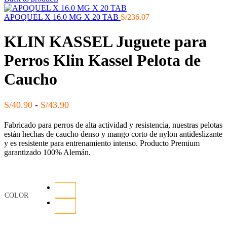
APOQUEL X 16.0 MG X 20 TAB
S/
236.07
KLIN KASSEL Juguete para
Perros Klin Kassel Pelota de
Caucho
Rango
S/
40.90
-
S/
43.90
de
Fabricado para perros de alta actividad y resistencia, nuestras pelotas
precios:
están hechas de caucho denso y mango corto de nylon antideslizante
desde
y es resistente para entrenamiento intenso. Producto Premium
S/40.90
garantizado 100% Alemán.
hasta
S/43.90
COLOR