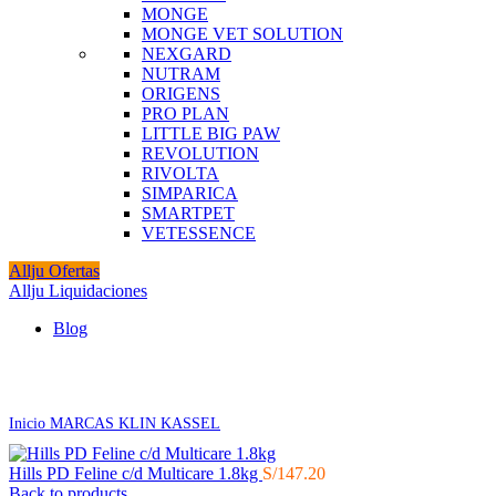
MONGE
MONGE VET SOLUTION
NEXGARD
NUTRAM
ORIGENS
PRO PLAN
LITTLE BIG PAW
REVOLUTION
RIVOLTA
SIMPARICA
SMARTPET
VETESSENCE
Allju Ofertas
Allju Liquidaciones
Blog
Click to enlarge
Inicio
MARCAS
KLIN KASSEL
Hills PD Feline c/d Multicare 1.8kg
S/
147.20
Back to products