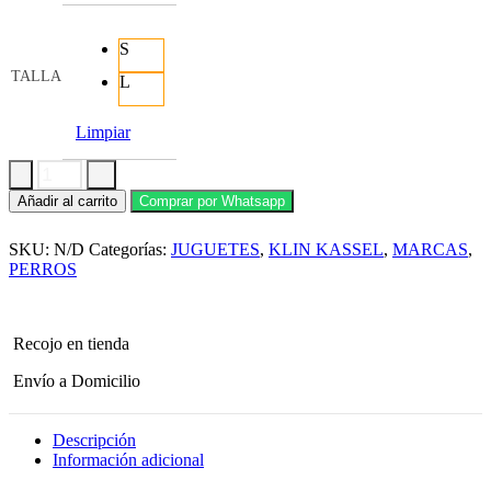
S
TALLA
L
Limpiar
KLIN
Añadir al carrito
Comprar por Whatsapp
KASSEL
Juguete
SKU:
N/D
Categorías:
JUGUETES
,
KLIN KASSEL
,
MARCAS
,
para
Perros
PERROS
Klin
Kassel
Pelota
de
Recojo en tienda
Caucho
cantidad
Envío a Domicilio
Descripción
Información adicional