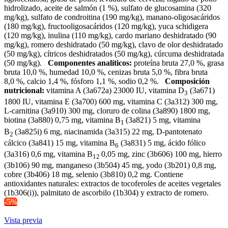
hidrolizado, aceite de salmón (1 %), sulfato de glucosamina (320
mg/kg), sulfato de condroitina (190 mg/kg), manano-oligosacáridos
(180 mg/kg), fructooligosacáridos (120 mg/kg), yuca schidigera
(120 mg/kg), inulina (110 mg/kg), cardo mariano deshidratado (90
mg/kg), romero deshidratado (50 mg/kg), clavo de olor deshidratado
(50 mg/kg), cítricos deshidratados (50 mg/kg), cúrcuma deshidratada
(50 mg/kg).
Componentes analíticos:
proteína bruta 27,0 %, grasa
bruta 10,0 %, humedad 10,0 %, cenizas bruta 5,0 %, fibra bruta
8,0 %, calcio 1,4 %, fósforo 1,1 %, sodio 0,2 %.
Composición
nutricional:
vitamina A (3a672a) 23000 IU, vitamina D
(3a671)
3
1800 IU, vitamina E (3a700) 600 mg, vitamina C (3a312) 300 mg,
L-carnitina (3a910) 300 mg, cloruro de colina (3a890) 1800 mg,
biotina (3a880) 0,75 mg, vitamina B
(3a821) 5 mg, vitamina
1
B
(3a825i) 6 mg, niacinamida (3a315) 22 mg, D-pantotenato
2
cálcico (3a841) 15 mg, vitamina B
(3a831) 5 mg, ácido fólico
6
(3a316) 0,6 mg, vitamina B
0,05 mg, zinc (3b606) 100 mg, hierro
12
(3b106) 90 mg, manganeso (3b504) 45 mg, yodo (3b201) 0,8 mg,
cobre (3b406) 18 mg, selenio (3b810) 0,2 mg. Contiene
antioxidantes naturales: extractos de tocoferoles de aceites vegetales
(1b306(i)), palmitato de ascorbilo (1b304) y extracto de romero.
-5%
Vista previa