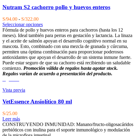
Nutram S2 cachorro pollo y huevos enteros
Rango
S/
94.00
-
S/
322.00
de
Seleccionar opciones
precios:
Fórmula de pollo y huevos enteros para cachorros (hasta los 12
desde
meses). Ideal también para perras en gestación y lactancia. La linaza
S/94.00
y el aceite de salmón apoyan el desarrollo cognitivo normal en su
hasta
mascota. Esto, combinado con una mezcla de granada y cúrcuma,
S/322.00
permiten una óptima combinación para proporcionar poderosos
antioxidantes que apoyan el desarrollo de un sistema inmune fuerte.
Puede estar seguro de que su cachorro está recibiendo un saludable
comienzo.
Promoción válida de regalos hasta agotar stock.
Regalos varían de acuerdo a presentación del producto.
Agotado
Vista previa
VetEssence Ansiolítico 80 ml
S/
25.00
Leer más
CONSTRUYENDO INMUNIDAD: Manano/fructo-oligosacáridos
prebióticos con inulina para el soporte inmunológico y modulación
de la microflora intestinal.