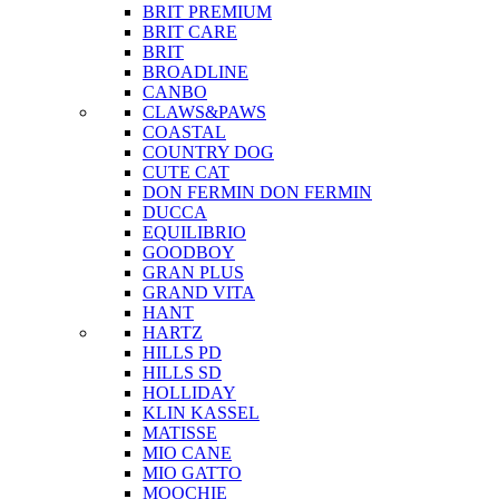
BRIT PREMIUM
BRIT CARE
BRIT
BROADLINE
CANBO
CLAWS&PAWS
COASTAL
COUNTRY DOG
CUTE CAT
DON FERMIN
DON FERMIN
DUCCA
EQUILIBRIO
GOODBOY
GRAN PLUS
GRAND VITA
HANT
HARTZ
HILLS PD
HILLS SD
HOLLIDAY
KLIN KASSEL
MATISSE
MIO CANE
MIO GATTO
MOOCHIE