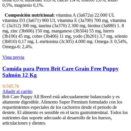
0,5%, magnesio 0,1%.
Composición nutricional:
vitamina A (3a672a) 22.000 UI,
vitamina D3 (3a671) 900 UI, vitamina E (3a700) 700 mg, vitamina
C (3a312) 300 mg, taurina (3a370) 2.300 mg, biotina (3a880) 1. 8
mg, zinc (3b606) 150 mg, manganeso (3b504) 55 mg, hierro
(3b106) 45 mg, cobre (3b406) 11 mg, yodo (3b201) 3,7 mg, selenio
(3b810) 0,17 mg, L-metionina (3c305) 4.000 mg. Omega-3: 0,54%,
Omega-6: 2,4%.
Vista previa
Comida para Perro Brit Care Grain Free Puppy
Salmón 12 Kg
S/
345.76
Añadir al carrito
Brit Care Puppy All Breed está adecuadamente balanceado y es
altamente digestible. Alimento Super Premium formulado con los
requerimientos especiales de los cachorros desde el periodo de
destete. El alimento es sensible en el tacto gastrointestinal. Todos los
nutrientes dan soporte adecuado al desarrollo de los huesos,
articulaciones y dientes.