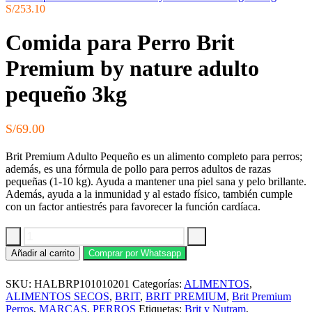
S/
253.10
Comida para Perro Brit
Premium by nature adulto
pequeño 3kg
S/
69.00
Brit Premium Adulto Pequeño es un alimento completo para perros;
además, es una fórmula de pollo para perros adultos de razas
pequeñas (1-10 kg). Ayuda a mantener una piel sana y pelo brillante.
Además, ayuda a la inmunidad y al estado físico, también cumple
con un factor antiestrés para favorecer la función cardíaca.
Comida
Añadir al carrito
Comprar por Whatsapp
para
Perro
SKU:
HALBRP101010201
Categorías:
ALIMENTOS
,
Brit
Premium
ALIMENTOS SECOS
,
BRIT
,
BRIT PREMIUM
,
Brit Premium
by
Perros
,
MARCAS
,
PERROS
Etiquetas:
Brit y Nutram
,