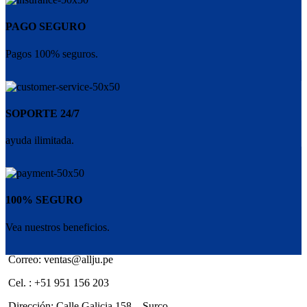
PAGO SEGURO
Pagos 100% seguros.
SOPORTE 24/7
ayuda ilimitada.
100% SEGURO
Vea nuestros beneficios.
Correo: ventas@allju.pe
Cel. : +51 951 156 203
Dirección: Calle Galicia 158 – Surco