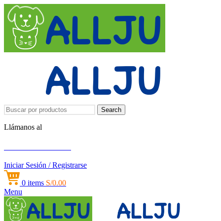
Search
Llámanos al
+51 951 156 203
Iniciar Sesión / Registrarse
0
items
S/
0.00
Menu