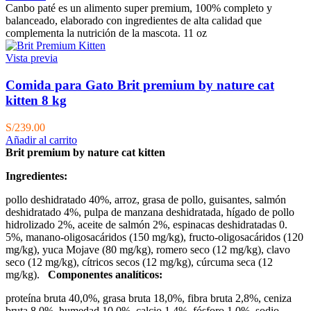
Canbo paté es un alimento super premium, 100% completo y
balanceado, elaborado con ingredientes de alta calidad que
complementa la nutrición de la mascota. 11 oz
Vista previa
Comida para Gato Brit premium by nature cat
kitten 8 kg
S/
239.00
Añadir al carrito
Brit premium by nature cat kitten
Ingredientes:
pollo deshidratado 40%, arroz, grasa de pollo, guisantes, salmón
deshidratado 4%, pulpa de manzana deshidratada, hígado de pollo
hidrolizado 2%, aceite de salmón 2%, espinacas deshidratadas 0.
5%, manano-oligosacáridos (150 mg/kg), fructo-oligosacáridos (120
mg/kg), yuca Mojave (80 mg/kg), romero seco (12 mg/kg), clavo
seco (12 mg/kg), cítricos secos (12 mg/kg), cúrcuma seca (12
mg/kg).
Componentes analíticos:
proteína bruta 40,0%, grasa bruta 18,0%, fibra bruta 2,8%, ceniza
bruta 8,0%, humedad 10,0%, calcio 1,4%, fósforo 1,0%, sodio