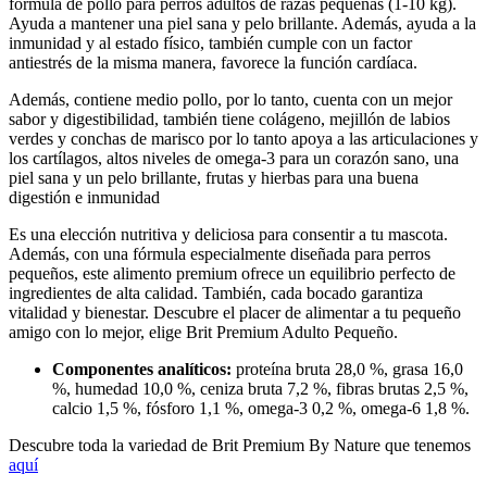
fórmula de pollo para perros adultos de razas pequeñas (1-10 kg).
Ayuda a mantener una piel sana y pelo brillante. Además, ayuda a la
inmunidad y al estado físico, también cumple con un factor
antiestrés de la misma manera, favorece la función cardíaca.
Además, contiene medio pollo, por lo tanto, cuenta con un mejor
sabor y digestibilidad, también tiene colágeno, mejillón de labios
verdes y conchas de marisco por lo tanto apoya a las articulaciones y
los cartílagos, altos niveles de omega-3 para un corazón sano, una
piel sana y un pelo brillante, frutas y hierbas para una buena
digestión e inmunidad
Es una elección nutritiva y deliciosa para consentir a tu mascota.
Además, con una fórmula especialmente diseñada para perros
pequeños, este alimento premium ofrece un equilibrio perfecto de
ingredientes de alta calidad. También, cada bocado garantiza
vitalidad y bienestar. Descubre el placer de alimentar a tu pequeño
amigo con lo mejor, elige Brit Premium Adulto Pequeño.
Componentes analíticos:
proteína bruta 28,0 %, grasa 16,0
%, humedad 10,0 %, ceniza bruta 7,2 %, fibras brutas 2,5 %,
calcio 1,5 %, fósforo 1,1 %, omega-3 0,2 %, omega-6 1,8 %.
Descubre toda la variedad de Brit Premium By Nature que tenemos
aquí