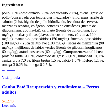
Ingredientes:
pollo 50 % (deshidratado 30 %, deshuesado 20 %), avena, grasa de
pollo (conservada con tocoferoles mezclados), trigo, maíz, aceite de
salmón (2 %), hígado de pollo hidrolizado, levadura de cerveza,
manzanas secadas, colágeno, conchas de crustáceos (fuente de
glucosamina, 260 mg/kg), cartílago (fuente de condroitina, 180
mg/kg), hierbas y frutas (clavo, cítricos, romero, cúrcuma, 150
mg/kg), manano-oligosacáridos (150 mg/kg), fructo-oligosacáridos
(100 mg/kg), Yuca de Mojave (100 mg/kg), secas de manzanilla (90
mg/kg), mejillones de labios verdes (fuente de glicosaminoglicanos,
60 mg/kg), arándanos secos (60 mg/kg).
Componentes analíticos:
proteína bruta 31,0 %, contenido de grasa 22,0 %, humedad 10,0 %,
ceniza bruta 7,0 %, fibras brutas 1,5 %, calcio 1,5 %, fósforo 1,1 %,
omega-3 0,25 %, omega-6 2,5 %.
Agotado
Vista previa
Canbo Paté Recuperación y rendimiento – Perros
adultos
S/
12.40
Leer más