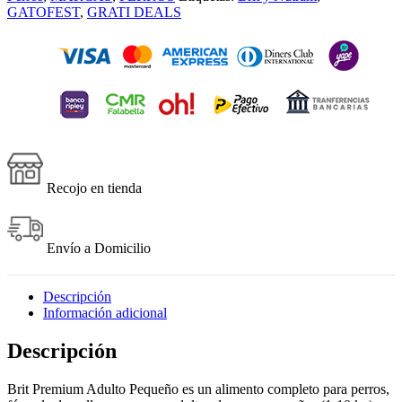
nature
GATOFEST
,
GRATI DEALS
adulto
pequeño
3kg
cantidad
Recojo en tienda
Envío a Domicilio
Descripción
Información adicional
Descripción
Brit Premium Adulto Pequeño es un alimento completo para perros,