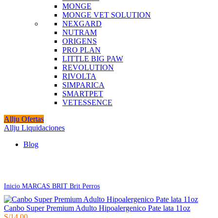
MONGE
MONGE VET SOLUTION
NEXGARD
NUTRAM
ORIGENS
PRO PLAN
LITTLE BIG PAW
REVOLUTION
RIVOLTA
SIMPARICA
SMARTPET
VETESSENCE
Allju Ofertas
Allju Liquidaciones
Blog
Click to enlarge
Inicio
MARCAS
BRIT
Brit Perros
Canbo Super Premium Adulto Hipoalergenico Pate lata 11oz
S/
14.00