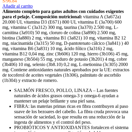
S/
96.84
Añadir al carrito
Alimento completo para gatos adultos con cuidados exigentes
para el pelaje.
Composición nutricional:
vitamina A (3a672a)
20.000 UI, vitamina D3 (E671) 800 UI, vitamina E (3a700) 600
mg, vitamina C (3a312) 300 mg, taurina (3a370) 2.500 mg, L-
carnitina (3a910) 50 mg, cloruro de colina (3a890) 2.500 mg,
biotina (3a880) 2 mg, vitamina B1 (3a821) 10 mg, vitamina B2 12
mg, niacinamida (3a315) 50 mg, D-pantotenato cálcico (3a841) ) 40
mg, vitamina B6 (3a831) 10 mg, ácido fólico (3a316) 2 mg,
vitamina B12 0,04 mg, zinc (3b606) 120 mg, hierro (3b106) 45 mg,
manganeso (3b504) 55 mg, yoduro de potasio (3b201) 4 mg, cobre
(3b406) 10 mg, selenio (3b8.10) 0,2 mg, L-metionina (3c305) 2000
mg. Contiene antioxidantes naturales aprobados por la UE: extractos
de tocoferol de aceites vegetales (1b306), palmitato de ascorbilo
(1b304) y extracto de romero.
SALMÓN FRESCO, POLLO, LINAZA – Las fuentes
naturales de ácidos grasos omega-3 y omega-6 ayudan a
mantener un pelaje brillante y una piel sana.
FIBRA: las materias primas ricas en fibra contribuyen al paso
suave de los bezoares del cabello. La fibra cruda provoca una
sensación de saciedad, lo que resulta en una reducción de la
ingesta de alimentos y el control del peso.
PROBIÓTICOS Y ANTIOXIDANTES fortalecen el sistema