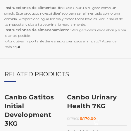
Instrucciones de alimentación:
Dale Churu a tu gato como un
snack. Este producto no está diseñado para ser alimentado como una
comida. Proporcione agua limpia y fresca todos los días. Por la salud de
tu mascota, visita a tu veterinario regularmente.
Instrucciones de almacenamiento:
Refrigere después de abrir y sirva
lo antes posible.
¿Por qué es importante darle snacks cremosos a mi gato? Aprende
más
aquí
RELATED PRODUCTS
Canbo Gatitos
Canbo Urinary
-5%
Initial
Health 7KG
Development
El
El
S/
170.00
S/
179.00
3KG
precio
precio
original
actual