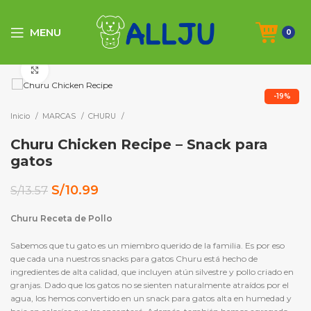
MENU
0
Click to enlarge
-19%
Inicio
MARCAS
CHURU
Churu Chicken Recipe – Snack para
gatos
El
El
S/
10.99
S/
13.57
precio
precio
original
actual
Churu Receta de Pollo
era:
es:
Sabemos que tu gato es un miembro querido de la familia. Es por eso
S/13.57.
S/10.99.
que cada una nuestros snacks para gatos Churu está hecho de
ingredientes de alta calidad, que incluyen atún silvestre y pollo criado en
granjas. Dado que los gatos no se sienten naturalmente atraídos por el
agua, los hemos convertido en un snack para gatos alta en humedad y