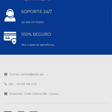
SOPORTE 24/7
ayuda ilimitada.
100% SEGURO
Vea nuestros beneficios.
Correo: ventas@allju.pe
Cel. : +51 951 156 203
Dirección: Calle Galicia 158 – Surco