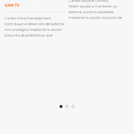
Canbo Adultos Urinary
era:
es:
S/179.00.
S/170.00.
S/
88.70
Heath ayuda a mantener un
sistema urinario saludable,
mediante la acción conjunta de
Canbo Initial Development
acidificantes estables que regulan el
contribuye al desarrollo del sistema
pH de la orina, logrando así
inmunológico mediante la acción
disminuir el riesgo de formación de
conjunta de prebióticos, que
cálculos de estruvita y oxalato.
ayudan a prevenir enfermedades
durante los primeros meses de
vida.