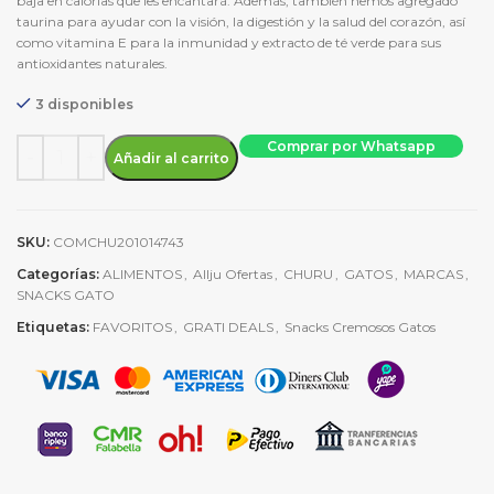
baja en calorías que les encantará. Además, también hemos agregado
taurina para ayudar con la visión, la digestión y la salud del corazón, así
como vitamina E para la inmunidad y extracto de té verde para sus
antioxidantes naturales.
3 disponibles
Churu Chicken Recipe - Snack para gatos cantidad
Comprar por Whatsapp
Añadir al carrito
SKU:
COMCHU201014743
Categorías:
ALIMENTOS
,
Allju Ofertas
,
CHURU
,
GATOS
,
MARCAS
,
SNACKS GATO
Etiquetas:
FAVORITOS
,
GRATI DEALS
,
Snacks Cremosos Gatos