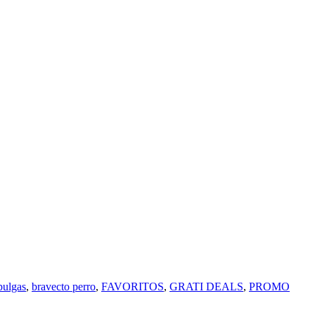
pulgas
,
bravecto perro
,
FAVORITOS
,
GRATI DEALS
,
PROMO