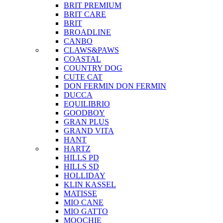
BRIT PREMIUM
BRIT CARE
BRIT
BROADLINE
CANBO
CLAWS&PAWS
COASTAL
COUNTRY DOG
CUTE CAT
DON FERMIN
DON FERMIN
DUCCA
EQUILIBRIO
GOODBOY
GRAN PLUS
GRAND VITA
HANT
HARTZ
HILLS PD
HILLS SD
HOLLIDAY
KLIN KASSEL
MATISSE
MIO CANE
MIO GATTO
MOOCHIE