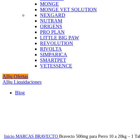
MONGE
MONGE VET SOLUTION
NEXGARD
NUTRAM
ORIGENS
PRO PLAN
LITTLE BIG PAW
REVOLUTION
RIVOLTA
SIMPARICA
SMARTPET
VETESSENCE
Allju Ofertas
Allju Liquidaciones
Blog
-19%
Click to enlarge
Inicio
MARCAS
BRAVECTO
Bravecto 500mg para Perro 10 a 20kg – 1 Ta