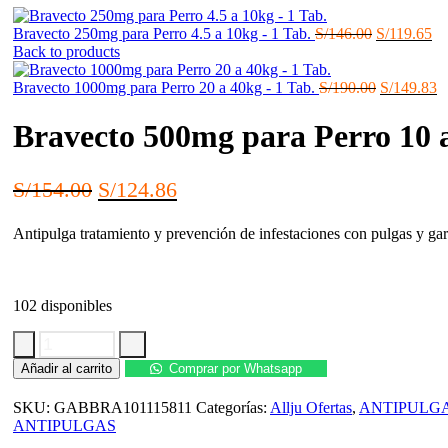
El
El
Bravecto 250mg para Perro 4.5 a 10kg - 1 Tab.
S/
146.00
S/
119.65
precio
pr
Back to products
original
ac
era:
El
es:
E
Bravecto 1000mg para Perro 20 a 40kg - 1 Tab.
S/
190.00
S/
149.83
S/146.00.
precio
S/
p
original
a
Bravecto 500mg para Perro 10 a
era:
es
S/190.00.
S
El
El
S/
154.00
S/
124.86
precio
precio
Antipulga tratamiento y prevención de infestaciones con pulgas y gar
original
actual
era:
es:
S/154.00.
S/124.86.
102 disponibles
Bravecto
Añadir al carrito
Comprar por Whatsapp
500mg
para
SKU:
GABBRA101115811
Categorías:
Allju Ofertas
,
ANTIPULG
Perro
ANTIPULGAS
10
a