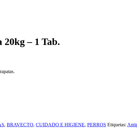
ecio
tual
l
119.65.
recio
ctual
 20kg – 1 Tab.
:
/149.83.
rapatas.
AS
,
BRAVECTO
,
CUIDADO E HIGIENE
,
PERROS
Etiquetas:
Anti