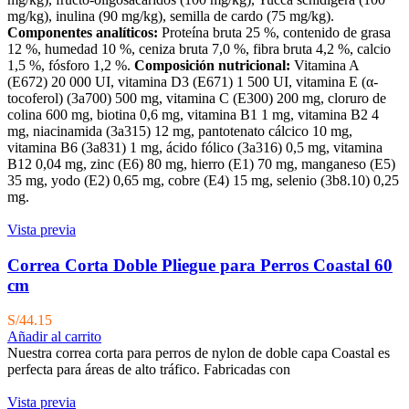
mg/kg), inulina (90 mg/kg), semilla de cardo (75 mg/kg).
Componentes analíticos:
Proteína bruta 25 %, contenido de grasa
12 %, humedad 10 %, ceniza bruta 7,0 %, fibra bruta 4,2 %, calcio
1,5 %, fósforo 1,2 %.
Composición nutricional:
Vitamina A
(E672) 20 000 UI, vitamina D3 (E671) 1 500 UI, vitamina E (α-
tocoferol) (3a700) 500 mg, vitamina C (E300) 200 mg, cloruro de
colina 600 mg, biotina 0,6 mg, vitamina B1 1 mg, vitamina B2 4
mg, niacinamida (3a315) 12 mg, pantotenato cálcico 10 mg,
vitamina B6 (3a831) 1 mg, ácido fólico (3a316) 0,5 mg, vitamina
B12 0,04 mg, zinc (E6) 80 mg, hierro (E1) 70 mg, manganeso (E5)
35 mg, yodo (E2) 0,65 mg, cobre (E4) 15 mg, selenio (3b8.10) 0,25
mg.
Vista previa
Correa Corta Doble Pliegue para Perros Coastal 60
cm
S/
44.15
Añadir al carrito
Nuestra correa corta para perros de nylon de doble capa Coastal es
perfecta para áreas de alto tráfico. Fabricadas con
Vista previa