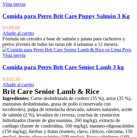
Vista previa
Comida para Perro Brit Care Puppy Salmón 3 Kg
S/
109.00
Añadir al carrito
Fórmula sin cereales a base de salmón y patata para cachorros y
perros jóvenes de todas las razas (de 4 semanas a 12 meses).
Vista previa
Comida para Perro Brit Care Senior Lamb 3 kg
S/
101.10
Añadir al carrito
Brit Care Senior Lamb & Rice
Ingredientes
: Carne deshidratada de cordero (35 %), arroz (35 %),
manzanas deshidratadas, grasa de pollo (conservada con
tocoferoles), pulpa de remolacha desecada, sabores naturales, aceite
de salmón (2 %), levadura de cerveza, conchas de crustáceos
hidrolizados (fuente de glucosamina, 260 mg/kg), extracto de
cartílago (fuente de condroitina, 160 mg/kg), manano-oligosacáridos
(150 mg/kg), hierbas y frutas (romero, clavo, cítricos, cúrcuma, 150
mg/kg), fructo-oligosacáridos (100 mg/kg), Yucca schidigera (100