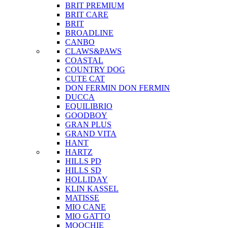
BRIT PREMIUM
BRIT CARE
BRIT
BROADLINE
CANBO
CLAWS&PAWS
COASTAL
COUNTRY DOG
CUTE CAT
DON FERMIN
DON FERMIN
DUCCA
EQUILIBRIO
GOODBOY
GRAN PLUS
GRAND VITA
HANT
HARTZ
HILLS PD
HILLS SD
HOLLIDAY
KLIN KASSEL
MATISSE
MIO CANE
MIO GATTO
MOOCHIE