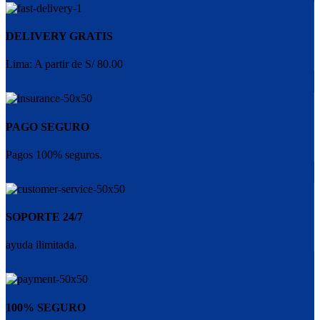
DELIVERY GRATIS
Lima: A partir de S/ 80.00
PAGO SEGURO
Pagos 100% seguros.
SOPORTE 24/7
ayuda ilimitada.
100% SEGURO