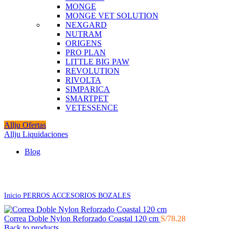
MONGE
MONGE VET SOLUTION
NEXGARD
NUTRAM
ORIGENS
PRO PLAN
LITTLE BIG PAW
REVOLUTION
RIVOLTA
SIMPARICA
SMARTPET
VETESSENCE
Allju Ofertas
Allju Liquidaciones
Blog
Click to enlarge
Inicio
PERROS
ACCESORIOS
BOZALES
Correa Doble Nylon Reforzado Coastal 120 cm
S/
78.28
Back to products