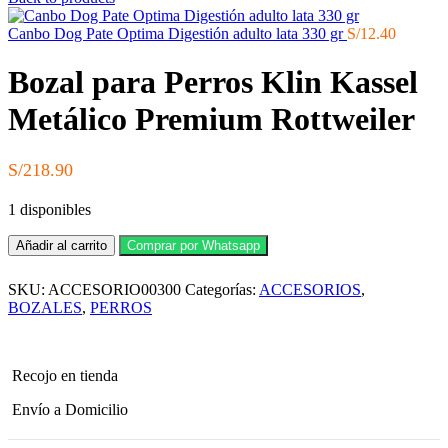
Canbo Dog Pate Optima Digestión adulto lata 330 gr
S/
12.40
Bozal para Perros Klin Kassel
Metálico Premium Rottweiler
S/
218.90
1 disponibles
Bozal
Añadir al carrito
Comprar por Whatsapp
para
Perros
SKU:
ACCESORIO00300
Categorías:
ACCESORIOS
,
Klin
Kassel
BOZALES
,
PERROS
Metálico
Premium
Rottweiler
cantidad
Recojo en tienda
Envío a Domicilio