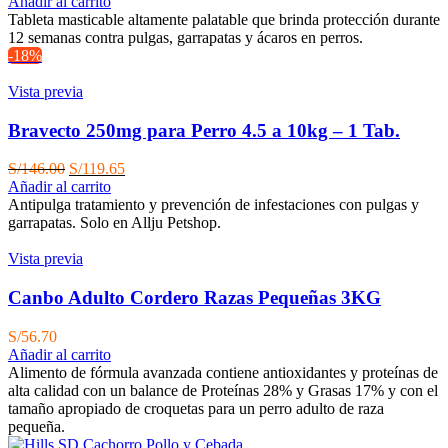
precio
precio
Añadir al carrito
original
actual
Tableta masticable altamente palatable que brinda protección durante
era:
es:
12 semanas contra pulgas, garrapatas y ácaros en perros.
S/190.00.
S/149.83.
-18%
Vista previa
Bravecto 250mg para Perro 4.5 a 10kg – 1 Tab.
El
El
S/
146.00
S/
119.65
precio
precio
Añadir al carrito
original
actual
Antipulga tratamiento y prevención de infestaciones con pulgas y
era:
es:
garrapatas. Solo en Allju Petshop.
S/146.00.
S/119.65.
Vista previa
Canbo Adulto Cordero Razas Pequeñas 3KG
S/
56.70
Añadir al carrito
Alimento de fórmula avanzada contiene antioxidantes y proteínas de
alta calidad con un balance de Proteínas 28% y Grasas 17% y con el
tamaño apropiado de croquetas para un perro adulto de raza
pequeña.