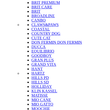
BRIT PREMIUM
BRIT CARE
BRIT
BROADLINE
CANBO
CLAWS&PAWS
COASTAL
COUNTRY DOG
CUTE CAT
DON FERMIN
DON FERMIN
DUCCA
EQUILIBRIO
GOODBOY
GRAN PLUS
GRAND VITA
HANT
HARTZ
HILLS PD
HILLS SD
HOLLIDAY
KLIN KASSEL
MATISSE
MIO CANE
MIO GATTO
MOOCHIE