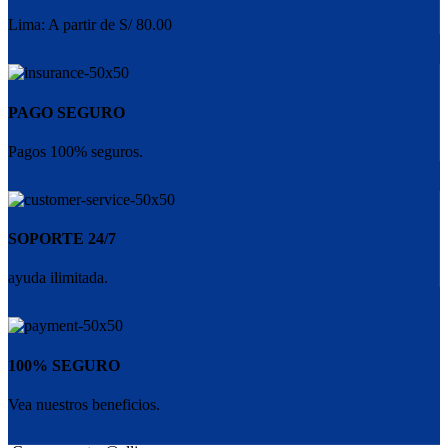
Lima: A partir de S/ 80.00
PAGO SEGURO
Pagos 100% seguros.
SOPORTE 24/7
ayuda ilimitada.
100% SEGURO
Vea nuestros beneficios.