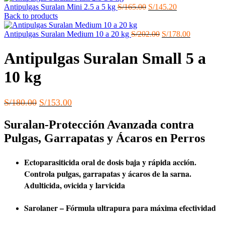
El
El
Antipulgas Suralan Mini 2.5 a 5 kg
S/
165.00
S/
145.20
precio
precio
Back to products
original
actual
era:
El
es:
El
Antipulgas Suralan Medium 10 a 20 kg
S/
202.00
S/
178.00
S/165.00.
precio
S/145.20.
precio
original
actual
Antipulgas Suralan Small 5 a
era:
es:
S/202.00.
S/178.00.
10 kg
El
El
S/
180.00
S/
153.00
precio
precio
Suralan-Protección Avanzada contra
original
actual
era:
es:
Pulgas, Garrapatas y Ácaros en Perros
S/180.00.
S/153.00.
Ectoparasiticida oral de dosis baja y rápida acción.
Controla pulgas, garrapatas y ácaros de la sarna.
Adulticida, ovicida y larvicida
Sarolaner – Fórmula ultrapura para máxima efectividad