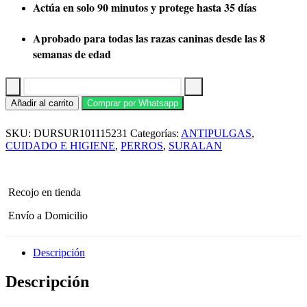
Actúa en solo 90 minutos y protege hasta 35 días
Aprobado para todas las razas caninas desde las 8
semanas de edad
Antipulgas
Añadir al carrito
Comprar por Whatsapp
Suralan
Small
SKU:
DURSUR101115231
Categorías:
ANTIPULGAS
,
5
a
CUIDADO E HIGIENE
,
PERROS
,
SURALAN
10
kg
cantidad
Recojo en tienda
Envío a Domicilio
Descripción
Descripción