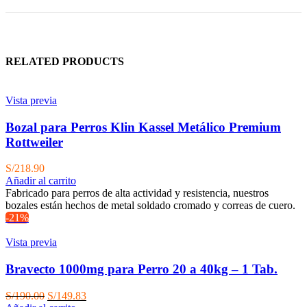
RELATED PRODUCTS
Vista previa
Bozal para Perros Klin Kassel Metálico Premium
Rottweiler
S/
218.90
Añadir al carrito
Fabricado para perros de alta actividad y resistencia, nuestros
bozales están hechos de metal soldado cromado y correas de cuero.
-21%
Vista previa
Bravecto 1000mg para Perro 20 a 40kg – 1 Tab.
El
El
S/
190.00
S/
149.83