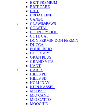
BRIT PREMIUM
BRIT CARE
BRIT
BROADLINE
CANBO
CLAWS&PAWS
COASTAL
COUNTRY DOG
CUTE CAT
DON FERMIN
DON FERMIN
DUCCA
EQUILIBRIO
GOODBOY
GRAN PLUS
GRAND VITA
HANT
HARTZ
HILLS PD
HILLS SD
HOLLIDAY
KLIN KASSEL
MATISSE
MIO CANE
MIO GATTO
MOOCHIE