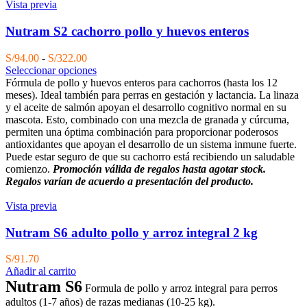
Vista previa
Nutram S2 cachorro pollo y huevos enteros
Rango
S/
94.00
-
S/
322.00
de
Seleccionar opciones
precios:
Fórmula de pollo y huevos enteros para cachorros (hasta los 12
desde
meses). Ideal también para perras en gestación y lactancia. La linaza
S/94.00
y el aceite de salmón apoyan el desarrollo cognitivo normal en su
hasta
mascota. Esto, combinado con una mezcla de granada y cúrcuma,
S/322.00
permiten una óptima combinación para proporcionar poderosos
antioxidantes que apoyan el desarrollo de un sistema inmune fuerte.
Puede estar seguro de que su cachorro está recibiendo un saludable
comienzo.
Promoción válida de regalos hasta agotar stock.
Regalos varían de acuerdo a presentación del producto.
Vista previa
Nutram S6 adulto pollo y arroz integral 2 kg
S/
91.70
Añadir al carrito
Nutram S6
Formula de pollo y arroz integral para perros
adultos (1-7 años) de razas medianas (10-25 kg).