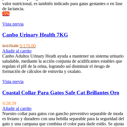
valor nutricional, es también indicado para gatas gestantes o en fase
de lactancia.
-5%
Vista previa
Canbo Urinary Health 7KG
El
El
S/
179.00
S/
170.00
precio
precio
Añadir al carrito
original
actual
Canbo Adultos Urinary Heath ayuda a mantener un sistema urinario
era:
es:
saludable, mediante la acción conjunta de acidificantes estables que
S/179.00.
S/170.00.
regulan el pH de la orina, logrando así disminuir el riesgo de
formación de cálculos de estruvita y oxalato.
Vista previa
Coastal Collar Para Gatos Safe Cat Brillantes Oro
S/
28.59
Añadir al carrito
Nuestro collar para gatos con gancho preventivo separable de moda
es liviano y duradero con una hebilla separable para la seguridad del
gato y una campana que combina el color para darle estilo. Se ajusta