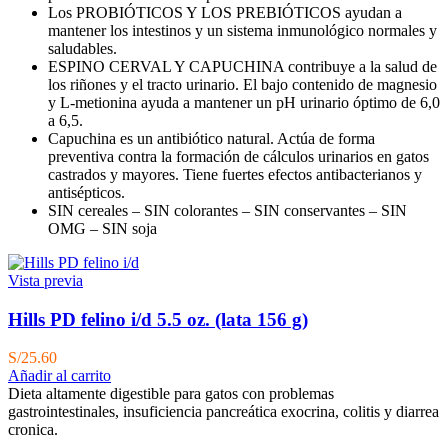
Los PROBIÓTICOS Y LOS PREBIÓTICOS ayudan a
mantener los intestinos y un sistema inmunológico normales y
saludables.
ESPINO CERVAL Y CAPUCHINA contribuye a la salud de
los riñones y el tracto urinario. El bajo contenido de magnesio
y L-metionina ayuda a mantener un pH urinario óptimo de 6,0
a 6,5.
Capuchina es un antibiótico natural. Actúa de forma
preventiva contra la formación de cálculos urinarios en gatos
castrados y mayores. Tiene fuertes efectos antibacterianos y
antisépticos.
SIN cereales – SIN colorantes – SIN conservantes – SIN
OMG – SIN soja
Vista previa
Hills PD felino i/d 5.5 oz. (lata 156 g)
S/
25.60
Añadir al carrito
Dieta altamente digestible para gatos con problemas
gastrointestinales, insuficiencia pancreática exocrina, colitis y diarrea
cronica.