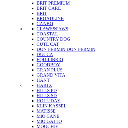
BRIT PREMIUM
BRIT CARE
BRIT
BROADLINE
CANBO
CLAWS&PAWS
COASTAL
COUNTRY DOG
CUTE CAT
DON FERMIN
DON FERMIN
DUCCA
EQUILIBRIO
GOODBOY
GRAN PLUS
GRAND VITA
HANT
HARTZ
HILLS PD
HILLS SD
HOLLIDAY
KLIN KASSEL
MATISSE
MIO CANE
MIO GATTO
MOOCHIE