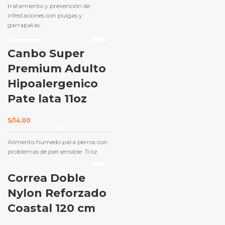
S/234.00.
S/180.00.
tratamiento y prevención de
infestaciones con pulgas y
garrapatas.
AGOTADO
Canbo Super
Premium Adulto
Hipoalergenico
Pate lata 11oz
S/
14.00
Alimento húmedo para perros con
problemas de piel sensible. 11 oz
Correa Doble
Nylon Reforzado
Coastal 120 cm