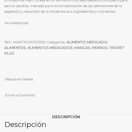
El Intestinal fresh turkey es un alimento húmedo dietético completo para
perros adultos, indicado para la compensación de las alteraciones de la
digestión y reducción de la intolerancia a ingredientes y nutrientes.
Sin existencias
SKU:
MARTRO101011352
Categorías:
ALIMENTO MEDICADO
,
ALIMENTOS
,
ALIMENTOS MEDICADOS
,
MARCAS
,
PERROS
,
TROVET
PLUS
Recojo en tienda
Envío a Domicilio
DESCRIPCIÓN
Descripción