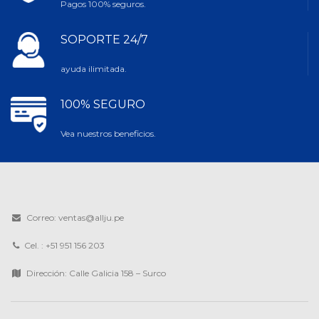
Pagos 100% seguros.
SOPORTE 24/7
ayuda ilimitada.
100% SEGURO
Vea nuestros beneficios.
Correo: ventas@allju.pe
Cel. : +51 951 156 203
Dirección: Calle Galicia 158 – Surco