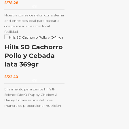
S/
78.28
Nuestra correa de nylon con sistema
anti-enredo es ideal para pasear a
dos perros a la vez con total
facilidad.
Hills SD Cachorro
Pollo y Cebada
lata 369gr
S/
22.40
El alimento para perros Hill's®
Science Diet® Puppy Chicken &
Barley Entrée es una deliciosa
manera de proporcionar nutrición
balanceada con precisión que es
importante para la salud y
bienestar general de su mascota.
Hecho con pollo verdadero y granos