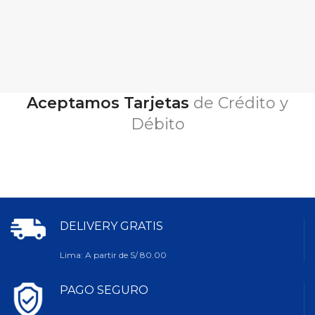
enteros. Delicioso alimento para
cachorros para darles el mejor
comienzo en la vida. Ayuda a
alcanzar un peso corporal ideal,
promueve una sana digestión.
Aceptamos Tarjetas
de Crédito y
Débito
DELIVERY GRATIS
Lima: A partir de S/ 80.00
PAGO SEGURO