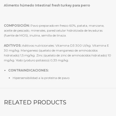
Alimento húmedo Intestinal fresh turkey para perro
COMPOSICIÓN:
Pavo preparado en fresco 60%, patata, manzana,
aceite de pescado, minerales, pared celular hidrolizada de levaduras
(fuente de MOS), inulina, semilla de linaza.
ADITIVOS:
Aditivos nutricionales: Vitamina D3 300 UI/kg. Vitamina E
30 mg/kg. Manganeso (quelato de manganeso de aminoácidos
hidratado) 1,5 mg/kg. Zinc (quelato de zinc de aminoácidos hidratado) 10
mg/kg. Yodo (yoduro potásico) 0,33 mg/kg.
CONTRAINDICACIONES:
Hipersensibilidad a la proteína de pavo
RELATED PRODUCTS