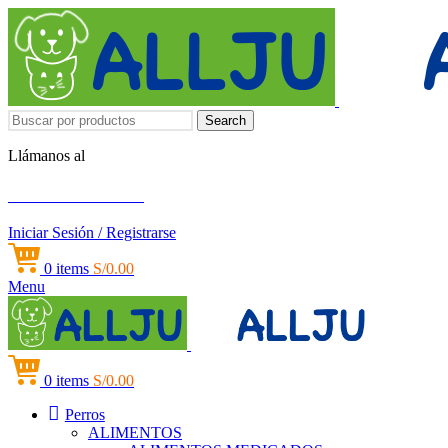
Search
Llámanos al
+51 951 156 203
Iniciar Sesión / Registrarse
0
items
S/
0.00
Menu
0
items
S/
0.00
Perros
ALIMENTOS