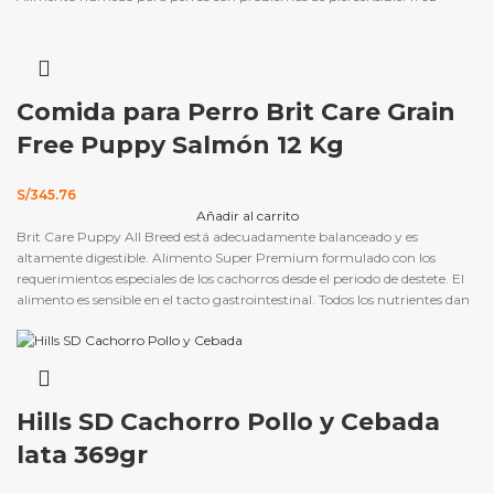
Comida para Perro Brit Care Grain
Free Puppy Salmón 12 Kg
S/
345.76
Añadir al carrito
Brit Care Puppy All Breed está adecuadamente balanceado y es
altamente digestible. Alimento Super Premium formulado con los
requerimientos especiales de los cachorros desde el periodo de destete. El
alimento es sensible en el tacto gastrointestinal. Todos los nutrientes dan
soporte adecuado al desarrollo de los huesos, articulaciones y dientes.
Hills SD Cachorro Pollo y Cebada
lata 369gr