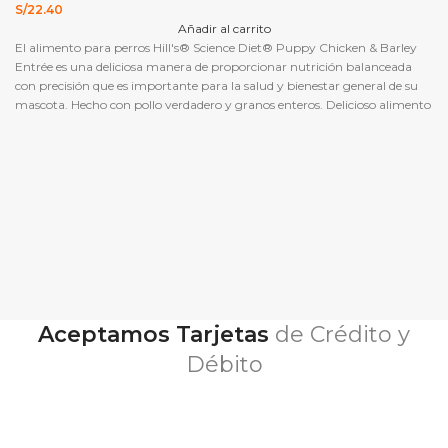
S/
22.40
Añadir al carrito
El alimento para perros Hill's® Science Diet® Puppy Chicken & Barley
Entrée es una deliciosa manera de proporcionar nutrición balanceada
con precisión que es importante para la salud y bienestar general de su
mascota. Hecho con pollo verdadero y granos enteros. Delicioso alimento
para cachorros para darles el mejor comienzo en la vida. Ayuda a
alcanzar un peso corporal ideal, promueve una sana digestión.
Aceptamos Tarjetas
de Crédito y
Débito