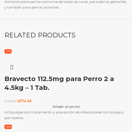
Alimento para perros cachorros de todas las razas, para perras gestantes
y también para perras lactantes.
RELATED PRODUCTS
-17%
Bravecto 112.5mg para Perro 2 a
4.5kg – 1 Tab.
El
El
S/
114.45
S/
138.00
precio
precio
Añadir al carrito
original
actual
Antipulgas con tratamiento y prevención de infestaciones con pulgas y
era:
es:
garrapatas.
S/138.00.
S/114.45.
-18%