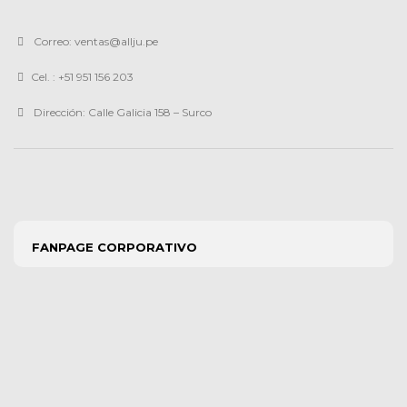
Correo: ventas@allju.pe
Cel. : +51 951 156 203
Dirección: Calle Galicia 158 – Surco
FANPAGE CORPORATIVO