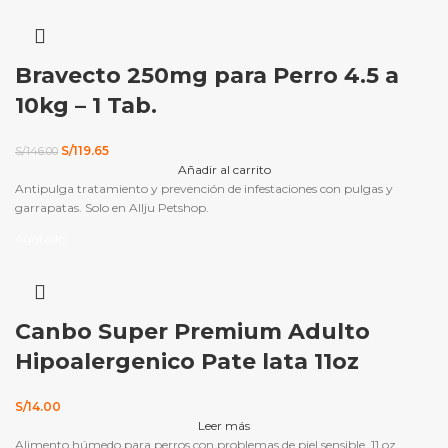
Bravecto 250mg para Perro 4.5 a
10kg – 1 Tab.
El
El
S/
119.65
S/
146.00
precio
precio
Añadir al carrito
original
actual
Antipulga tratamiento y prevención de infestaciones con pulgas y
era:
es:
garrapatas. Solo en Allju Petshop.
S/146.00.
S/119.65.
Agotado
Canbo Super Premium Adulto
Hipoalergenico Pate lata 11oz
S/
14.00
Leer más
Alimento húmedo para perros con problemas de piel sensible. 11 oz