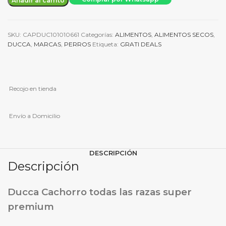
Añadir al carrito
razas
super
premium
SKU:
CAPDUC101010661
Categorías:
ALIMENTOS
,
ALIMENTOS SECOS
,
7kg
DUCCA
,
MARCAS
,
PERROS
Etiqueta:
GRATI DEALS
cantidad
Recojo en tienda
Envío a Domicilio
DESCRIPCIÓN
Descripción
Ducca Cachorro todas las razas super
premium