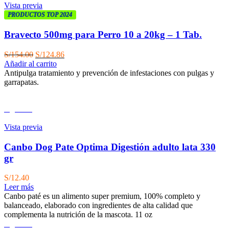
Vista previa
PRODUCTOS TOP 2024
Bravecto 500mg para Perro 10 a 20kg – 1 Tab.
El
El
S/
154.00
S/
124.86
precio
precio
Añadir al carrito
original
actual
Antipulga tratamiento y prevención de infestaciones con pulgas y
era:
es:
garrapatas.
S/154.00.
S/124.86.
Agotado
Vista previa
Canbo Dog Pate Optima Digestión adulto lata 330
gr
S/
12.40
Leer más
Canbo paté es un alimento super premium, 100% completo y
balanceado, elaborado con ingredientes de alta calidad que
complementa la nutrición de la mascota. 11 oz
Agotado