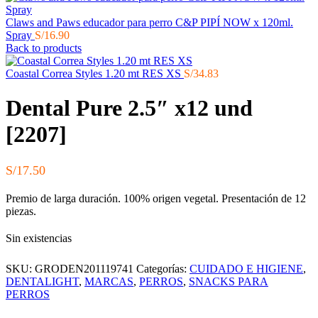
Claws and Paws educador para perro C&P PIPÍ NOW x 120ml.
Spray
S/
16.90
Back to products
Coastal Correa Styles 1.20 mt RES XS
S/
34.83
Dental Pure 2.5″ x12 und
[2207]
S/
17.50
Premio de larga duración. 100% origen vegetal. Presentación de 12
piezas.
Sin existencias
SKU:
GRODEN201119741
Categorías:
CUIDADO E HIGIENE
,
DENTALIGHT
,
MARCAS
,
PERROS
,
SNACKS PARA
PERROS