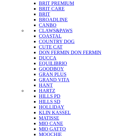
BRIT PREMIUM
BRIT CARE
BRIT
BROADLINE
CANBO
CLAWS&PAWS
COASTAL
COUNTRY DOG
CUTE CAT
DON FERMIN
DON FERMIN
DUCCA
EQUILIBRIO
GOODBOY
GRAN PLUS
GRAND VITA
HANT
HARTZ
HILLS PD
HILLS SD
HOLLIDAY
KLIN KASSEL
MATISSE
MIO CANE
MIO GATTO
MOOCHIE