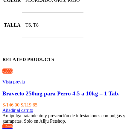
COLOR
FLOREADO, GRIS, ROJO
TALLA
T6, T8
RELATED PRODUCTS
-18%
Vista previa
Bravecto 250mg para Perro 4.5 a 10kg – 1 Tab.
El
El
S/
146.00
S/
119.65
precio
precio
Añadir al carrito
original
actual
Antipulga tratamiento y prevención de infestaciones con pulgas y
era:
es:
garrapatas. Solo en Allju Petshop.
S/146.00.
S/119.65.
-19%