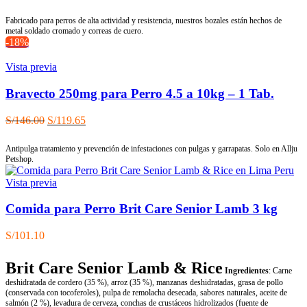
Fabricado para perros de alta actividad y resistencia, nuestros bozales están hechos de
metal soldado cromado y correas de cuero.
-18%
Vista previa
Bravecto 250mg para Perro 4.5 a 10kg – 1 Tab.
El
El
S/
146.00
S/
119.65
precio
precio
original
actual
Antipulga tratamiento y prevención de infestaciones con pulgas y garrapatas. Solo en Allju
era:
es:
Petshop.
S/146.00.
S/119.65.
Vista previa
Comida para Perro Brit Care Senior Lamb 3 kg
S/
101.10
Brit Care Senior Lamb & Rice
Ingredientes
: Carne
deshidratada de cordero (35 %), arroz (35 %), manzanas deshidratadas, grasa de pollo
(conservada con tocoferoles), pulpa de remolacha desecada, sabores naturales, aceite de
salmón (2 %), levadura de cerveza, conchas de crustáceos hidrolizados (fuente de