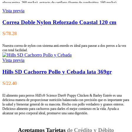
glucosamina, 260 mg/kg), extracto de cartílago (fuente de condroitina, 160 mg/kg),
manano-oligosacáridos (150 mg/kg), hierbas y frutas (romero, clavo, cítricos, cúrcuma,
Vista previa
150 mg/kg), fructo-oligosacáridos (100 mg/kg), Yucca schidigera (100 mg/kg), inulina (90
mg/kg), semilla de cardo (75 mg/kg).
Componentes analíticos:
Proteína bruta 25 %,
contenido de grasa 12 %, humedad 10 %, ceniza bruta 7,0 %, fibra bruta 4,2 %, calcio 1,5
Correa Doble Nylon Reforzado Coastal 120 cm
%, fósforo 1,2 %.
Composición nutricional:
Vitamina A (E672) 20 000 UI, vitamina D3
(E671) 1 500 UI, vitamina E (α-tocoferol) (3a700) 500 mg, vitamina C (E300) 200 mg,
S/
78.28
cloruro de colina 600 mg, biotina 0,6 mg, vitamina B1 1 mg, vitamina B2 4 mg,
niacinamida (3a315) 12 mg, pantotenato cálcico 10 mg, vitamina B6 (3a831) 1 mg, ácido
fólico (3a316) 0,5 mg, vitamina B12 0,04 mg, zinc (E6) 80 mg, hierro (E1) 70 mg,
Nuestra correa de nylon con sistema anti-enredo es ideal para pasear a dos perros a la vez
manganeso (E5) 35 mg, yodo (E2) 0,65 mg, cobre (E4) 15 mg, selenio (3b8.10) 0,25 mg.
con total facilidad.
Vista previa
Hills SD Cachorro Pollo y Cebada lata 369gr
S/
22.40
El alimento para perros Hill's® Science Diet® Puppy Chicken & Barley Entrée es una
deliciosa manera de proporcionar nutrición balanceada con precisión que es importante para
la salud y bienestar general de su mascota. Hecho con pollo verdadero y granos enteros.
Delicioso alimento para cachorros para darles el mejor comienzo en la vida. Ayuda a
alcanzar un peso corporal ideal, promueve una sana digestión.
Aceptamos Tarjetas
de Crédito y Débito