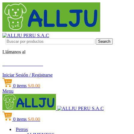
Search
Llámanos al
+51 951 156 203
Iniciar Sesión / Registrarse
0
items
S/
0.00
Menu
0
items
S/
0.00
Perros