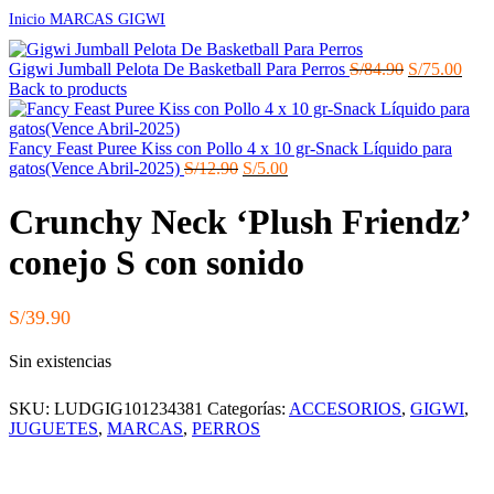
Inicio
MARCAS
GIGWI
El
El
Gigwi Jumball Pelota De Basketball Para Perros
S/
84.90
S/
75.00
precio
prec
Back to products
original
actu
era:
es:
S/84.90.
S/75
Fancy Feast Puree Kiss con Pollo 4 x 10 gr-Snack Líquido para
El
El
gatos(Vence Abril-2025)
S/
12.90
S/
5.00
precio
precio
original
actual
Crunchy Neck ‘Plush Friendz’
era:
es:
S/12.90.
S/5.00.
conejo S con sonido
S/
39.90
Sin existencias
SKU:
LUDGIG101234381
Categorías:
ACCESORIOS
,
GIGWI
,
JUGUETES
,
MARCAS
,
PERROS