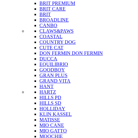
BRIT PREMIUM
BRIT CARE
BRIT
BROADLINE
CANBO
CLAWS&PAWS
COASTAL
COUNTRY DOG
CUTE CAT
DON FERMIN
DON FERMIN
DUCCA
EQUILIBRIO
GOODBOY
GRAN PLUS
GRAND VITA
HANT
HARTZ
HILLS PD
HILLS SD
HOLLIDAY
KLIN KASSEL
MATISSE
MIO CANE
MIO GATTO
MOOCHIE