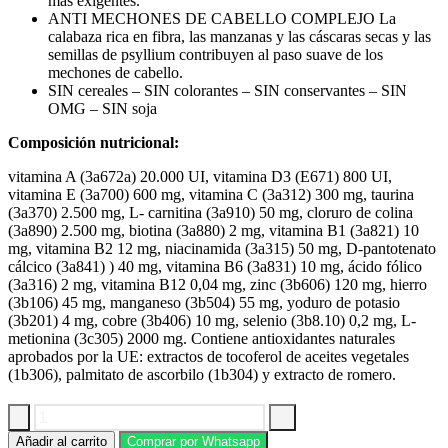
más exigentes.
ANTI MECHONES DE CABELLO COMPLEJO La
calabaza rica en fibra, las manzanas y las cáscaras secas y las
semillas de psyllium contribuyen al paso suave de los
mechones de cabello.
SIN cereales – SIN colorantes – SIN conservantes – SIN
OMG – SIN soja
Composición nutricional:
vitamina A (3a672a) 20.000 UI, vitamina D3 (E671) 800 UI,
vitamina E (3a700) 600 mg, vitamina C (3a312) 300 mg, taurina
(3a370) 2.500 mg, L- carnitina (3a910) 50 mg, cloruro de colina
(3a890) 2.500 mg, biotina (3a880) 2 mg, vitamina B1 (3a821) 10
mg, vitamina B2 12 mg, niacinamida (3a315) 50 mg, D-pantotenato
cálcico (3a841) ) 40 mg, vitamina B6 (3a831) 10 mg, ácido fólico
(3a316) 2 mg, vitamina B12 0,04 mg, zinc (3b606) 120 mg, hierro
(3b106) 45 mg, manganeso (3b504) 55 mg, yoduro de potasio
(3b201) 4 mg, cobre (3b406) 10 mg, selenio (3b8.10) 0,2 mg, L-
metionina (3c305) 2000 mg. Contiene antioxidantes naturales
aprobados por la UE: extractos de tocoferol de aceites vegetales
(1b306), palmitato de ascorbilo (1b304) y extracto de romero.
Comida
Añadir al carrito
Comprar por Whatsapp