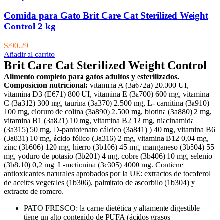
Comida para Gato Brit Care Cat Sterilized Weight
Control 2 kg
S/
90.29
Añadir al carrito
Brit Care Cat Sterilized Weight Control
Alimento completo para gatos adultos y esterilizados.
Composición nutricional:
vitamina A (3a672a) 20.000 UI,
vitamina D3 (E671) 800 UI, vitamina E (3a700) 600 mg, vitamina
C (3a312) 300 mg, taurina (3a370) 2.500 mg, L- carnitina (3a910)
100 mg, cloruro de colina (3a890) 2.500 mg, biotina (3a880) 2 mg,
vitamina B1 (3a821) 10 mg, vitamina B2 12 mg, niacinamida
(3a315) 50 mg, D-pantotenato cálcico (3a841) ) 40 mg, vitamina B6
(3a831) 10 mg, ácido fólico (3a316) 2 mg, vitamina B12 0,04 mg,
zinc (3b606) 120 mg, hierro (3b106) 45 mg, manganeso (3b504) 55
mg, yoduro de potasio (3b201) 4 mg, cobre (3b406) 10 mg, selenio
(3b8.10) 0,2 mg, L-metionina (3c305) 4000 mg. Contiene
antioxidantes naturales aprobados por la UE: extractos de tocoferol
de aceites vegetales (1b306), palmitato de ascorbilo (1b304) y
extracto de romero.
PATO FRESCO: la carne dietética y altamente digestible
tiene un alto contenido de PUFA (ácidos grasos