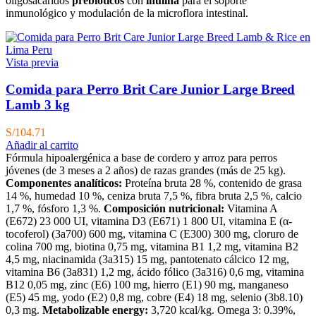
oligosacáridos
prebióticos
con
inulina
para el soporte
inmunológico y modulación de la microflora intestinal.
Vista previa
Comida para Perro Brit Care Junior Large Breed
Lamb 3 kg
S/
104.71
Añadir al carrito
Fórmula hipoalergénica a base de cordero y arroz para perros
jóvenes (de 3 meses a 2 años) de razas grandes (más de 25 kg).
Componentes analíticos:
Proteína bruta 28 %, contenido de grasa
14 %, humedad 10 %, ceniza bruta 7,5 %, fibra bruta 2,5 %, calcio
1,7 %, fósforo 1,3 %.
Composición nutricional:
Vitamina A
(E672) 23 000 UI, vitamina D3 (E671) 1 800 UI, vitamina E (α-
tocoferol) (3a700) 600 mg, vitamina C (E300) 300 mg, cloruro de
colina 700 mg, biotina 0,75 mg, vitamina B1 1,2 mg, vitamina B2
4,5 mg, niacinamida (3a315) 15 mg, pantotenato cálcico 12 mg,
vitamina B6 (3a831) 1,2 mg, ácido fólico (3a316) 0,6 mg, vitamina
B12 0,05 mg, zinc (E6) 100 mg, hierro (E1) 90 mg, manganeso
(E5) 45 mg, yodo (E2) 0,8 mg, cobre (E4) 18 mg, selenio (3b8.10)
0,3 mg.
Metabolizable energy:
3,720 kcal/kg. Omega 3: 0.39%,