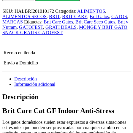
para
Gato
SKU:
HALBRI201010172
Categorías:
ALIMENTOS
,
Brit
Care
ALIMENTOS SECOS
,
BRIT
,
BRIT CARE
,
Brit Gatos
,
GATOS
,
Cat
MARCAS
Etiquetas:
Brit Care Gatos
,
Brit Care Seco Gatos
,
Brit y
GF
Nutram
,
GATOFEST
,
GRATI DEALS
,
MONGE Y BRIT GATO
,
Indoor
SNACK GRATIS GATOFEST
Anti-
Stress
7
kg
Recojo en tienda
cantidad
Envío a Domicilio
Descripción
Información adicional
Descripción
Brit Care Cat GF Indoor Anti-Stress
Los gatos domésticos suelen estar expuestos a diversas situaciones
estresantes que pueden ser provocadas por cualquier cambio en su
territorio, como un nuevo miembro del hogar, reubicación de