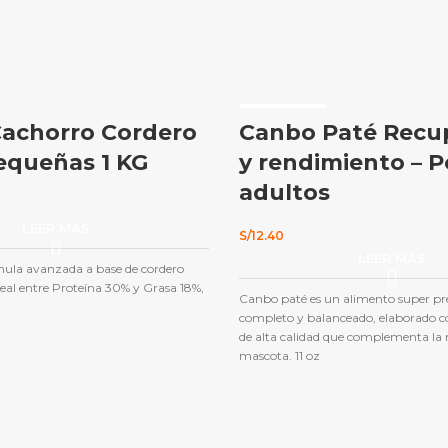
AGOTADO
achorro Cordero
Canbo Paté Recu
equeñas 1 KG
y rendimiento – P
adultos
LEER MÁS
S/
12.40
LEER MÁS
mula avanzada a base de cordero
deal entre Proteína 30% y Grasa 18%,
Canbo paté es un alimento super 
completo y balanceado, elaborado c
de alta calidad que complementa la n
mascota. 11 oz