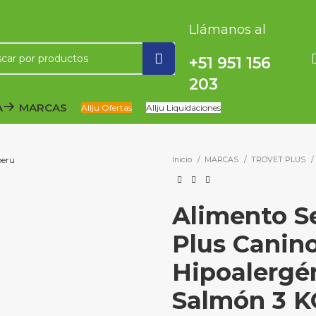
Llámanos al
+51 951 156
203
A
MARCAS
Allju Ofertas
Allju Liquidaciones
Inicio
MARCAS
TROVET PLUS
Alimento S
Plus Canin
Hipoalergé
Salmón 3 K