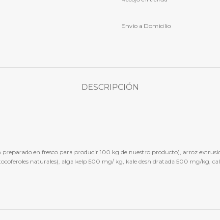
Envío a Domicilio
DESCRIPCIÓN
reparado en fresco para producir 100 kg de nuestro producto), arroz extrusi
con tocoferoles naturales), alga kelp 500 mg/ kg, kale deshidratada 500 mg/kg,