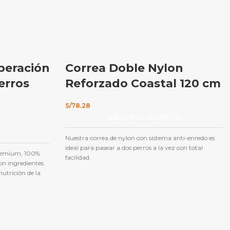
peración
Correa Doble Nylon
erros
Reforzado Coastal 120 cm
S/
78.28
AÑADIR AL CARRITO
Nuestra correa de nylon con sistema anti-enredo es
ideal para pasear a dos perros a la vez con total
premium, 100%
facilidad.
on ingredientes
utrición de la