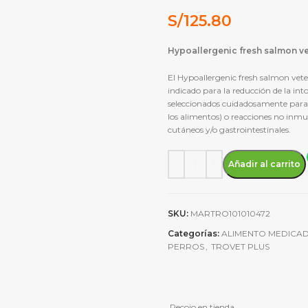
S/
125.80
Hypoallergenic fresh salmon ve
El Hypoallergenic fresh salmon vete
indicado para la reducción de la int
seleccionados cuidadosamente para 
los alimentos) o reacciones no inmu
cutáneos y/o gastrointestinales.
Alimento Seco Trovet Plus C
Añadir al carrito
SKU:
MARTRO101010472
Categorías:
ALIMENTO MEDICA
PERROS
,
TROVET PLUS
Recojo en tienda