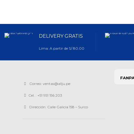
DELIVERY GRATIS
Lima: A partir de S/ 80.00
FANP
Correo: ventas@allju.pe
Cel. : +51 951 156 203
Dirección: Calle Galicia 158 – Surco