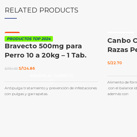
RELATED PRODUCTS
-19%
AGOTADO
PRODUCTOS TOP 2024
Canbo C
Bravecto 500mg para
Razas P
Perro 10 a 20kg – 1 Tab.
S/
22.70
El
El
S/
124.86
S/
154.00
precio
precio
AÑADIR AL CARRITO
original
actual
era:
es:
Alimento de fór
S/154.00.
S/124.86.
Antipulga tratamiento y prevención de infestaciones
con el balance i
con pulgas y garrapatas.
además con