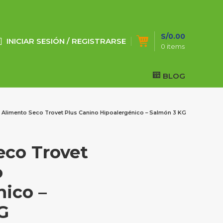
S/
0.00
INICIAR SESIÓN / REGISTRARSE
0
items
BLOG
Alimento Seco Trovet Plus Canino Hipoalergénico – Salmón 3 KG
eco Trovet
o
nico –
G