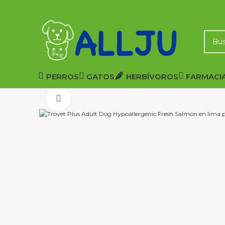
PERROS
GATOS
HERBÍVOROS
FARMACI
Click to enlarge