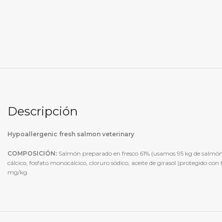
Descripción
Hypoallergenic fresh salmon veterinary
COMPOSICIÓN:
Salmón preparado en fresco 61% (usamos 95 kg de salmón p
cálcico, fosfato monocálcico, cloruro sódico, aceite de girasol (protegido 
mg/kg.