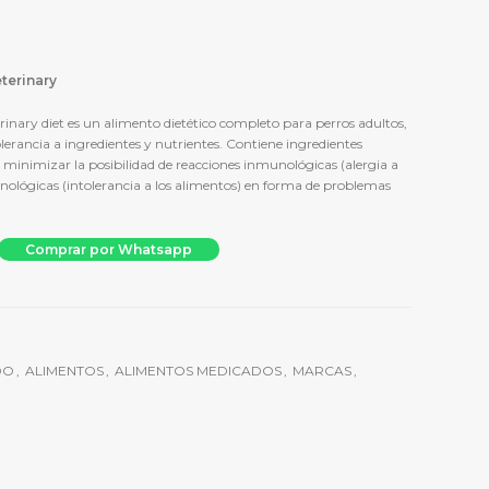
terinary
rinary diet es un alimento dietético completo para perros adultos,
olerancia a ingredientes y nutrientes. Contiene ingredientes
minimizar la posibilidad de reacciones inmunológicas (alergia a
nológicas (intolerancia a los alimentos) en forma de problemas
anino Hipoalergénico - Salmón 3 KG cantidad
Comprar por Whatsapp
DO
,
ALIMENTOS
,
ALIMENTOS MEDICADOS
,
MARCAS
,