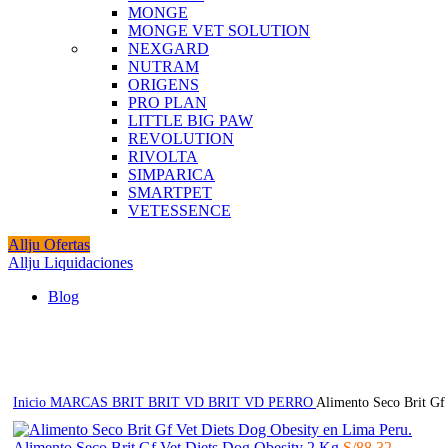
MONGE
MONGE VET SOLUTION
NEXGARD
NUTRAM
ORIGENS
PRO PLAN
LITTLE BIG PAW
REVOLUTION
RIVOLTA
SIMPARICA
SMARTPET
VETESSENCE
Allju Ofertas
Allju Liquidaciones
Blog
Click to enlarge
Inicio
MARCAS
BRIT
BRIT VD
BRIT VD PERRO
Alimento Seco Brit Gf
Alimento Seco Brit Gf Vet Diets Dog Obesity 2 Kg
S/
88.32