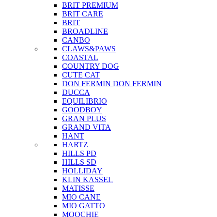
BRIT PREMIUM
BRIT CARE
BRIT
BROADLINE
CANBO
CLAWS&PAWS
COASTAL
COUNTRY DOG
CUTE CAT
DON FERMIN
DON FERMIN
DUCCA
EQUILIBRIO
GOODBOY
GRAN PLUS
GRAND VITA
HANT
HARTZ
HILLS PD
HILLS SD
HOLLIDAY
KLIN KASSEL
MATISSE
MIO CANE
MIO GATTO
MOOCHIE