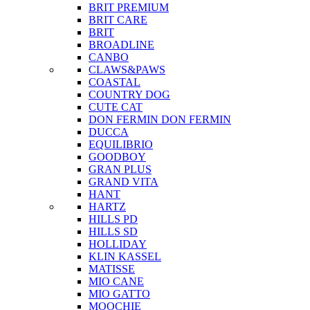
BRIT PREMIUM
BRIT CARE
BRIT
BROADLINE
CANBO
CLAWS&PAWS
COASTAL
COUNTRY DOG
CUTE CAT
DON FERMIN
DON FERMIN
DUCCA
EQUILIBRIO
GOODBOY
GRAN PLUS
GRAND VITA
HANT
HARTZ
HILLS PD
HILLS SD
HOLLIDAY
KLIN KASSEL
MATISSE
MIO CANE
MIO GATTO
MOOCHIE