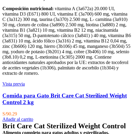
Composición nutricional:
vitamina A (3a672a) 20.000 UI,
vitamina D3 (E671) 800 UI, vitamina E (3a700) 600 mg, vitamina
C (3a312) 300 mg, taurina (3a370) 2.500 mg, L- carnitina (3a910)
50 mg, cloruro de colina (3a890) 2.500 mg, biotina (3a880) 2 mg,
vitamina B1 (3a821) 10 mg, vitamina B2 12 mg, niacinamida
(3a315) 50 mg, D-pantotenato cálcico (3a841) ) 40 mg, vitamina B6
(3a831) 10 mg, ácido fólico (3a316) 2 mg, vitamina B12 0,04 mg,
zinc (3b606) 120 mg, hierro (3b106) 45 mg, manganeso (3b504) 55
mg, yoduro de potasio (3b201) 4 mg, cobre (3b406) 10 mg, selenio
(3b8.10) 0,2 mg, L-metionina (3c305) 2000 mg. Contiene
antioxidantes naturales aprobados por la UE: extractos de tocoferol
de aceites vegetales (1b306), palmitato de ascorbilo (1b304) y
extracto de romero.
Vista previa
Comida para Gato Brit Care Cat Sterilized Weight
Control 2 kg
S/
90.29
Añadir al carrito
Brit Care Cat Sterilized Weight Control
Alimento completo para gatos adultos y esterilizados.