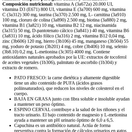
Composición nutricional:
vitamina A (3a672a) 20.000 UI,
vitamina D3 (E671) 800 UI, vitamina E (3a700) 600 mg, vitamina
C (3a312) 300 mg, taurina (3a370) 2.500 mg, L- carnitina (3a910)
100 mg, cloruro de colina (3a890) 2.500 mg, biotina (3a880) 2 mg,
vitamina B1 (3a821) 10 mg, vitamina B2 12 mg, niacinamida
(3a315) 50 mg, D-pantotenato cálcico (3a841) ) 40 mg, vitamina B6
(3a831) 10 mg, ácido fólico (3a316) 2 mg, vitamina B12 0,04 mg,
zinc (3b606) 120 mg, hierro (3b106) 45 mg, manganeso (3b504) 55
mg, yoduro de potasio (3b201) 4 mg, cobre (3b406) 10 mg, selenio
(3b8.10) 0,2 mg, L-metionina (3c305) 4000 mg. Contiene
antioxidantes naturales aprobados por la UE: extractos de tocoferol
de aceites vegetales (1b306), palmitato de ascorbilo (1b304) y
extracto de romero.
PATO FRESCO: la carne dietética y altamente digestible
tiene un alto contenido de PUFA (ácidos grasos
poliinsaturados), que reducen los niveles de colesterol en el
cuerpo.
BAJA EN GRASA junto con fibra soluble e insoluble ayudan
a mantener un peso óptimo.
ESPINO CERVAL contribuye a la salud de los riñones y el
tracto urinario. El bajo contenido de magnesio y L-metionina
ayuda a mantener un pH urinario óptimo de 6,0 a 6,5.
Capuchina es un antibiótico natural. Actúa de forma
preventiva contra la formación de cálculos urinarios en gatos