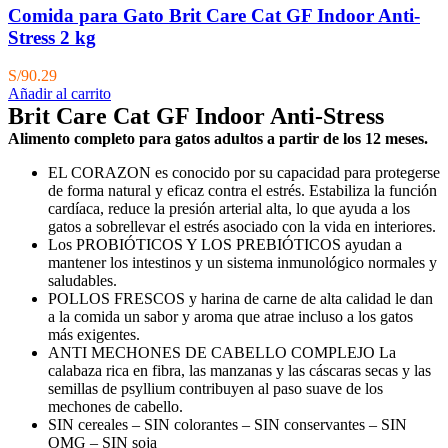
Comida para Gato Brit Care Cat GF Indoor Anti-
Stress 2 kg
S/
90.29
Añadir al carrito
Brit Care Cat GF Indoor Anti-Stress
Alimento completo para gatos adultos a partir de los 12 meses.
EL CORAZON es conocido por su capacidad para protegerse
de forma natural y eficaz contra el estrés. Estabiliza la función
cardíaca, reduce la presión arterial alta, lo que ayuda a los
gatos a sobrellevar el estrés asociado con la vida en interiores.
Los PROBIÓTICOS Y LOS PREBIÓTICOS ayudan a
mantener los intestinos y un sistema inmunológico normales y
saludables.
POLLOS FRESCOS y harina de carne de alta calidad le dan
a la comida un sabor y aroma que atrae incluso a los gatos
más exigentes.
ANTI MECHONES DE CABELLO COMPLEJO La
calabaza rica en fibra, las manzanas y las cáscaras secas y las
semillas de psyllium contribuyen al paso suave de los
mechones de cabello.
SIN cereales – SIN colorantes – SIN conservantes – SIN
OMG – SIN soja