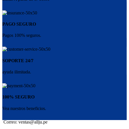
PAGO SEGURO
Pagos 100% seguros.
SOPORTE 24/7
ayuda ilimitada.
100% SEGURO
Vea nuestros beneficios.
Correo: ventas@allju.pe