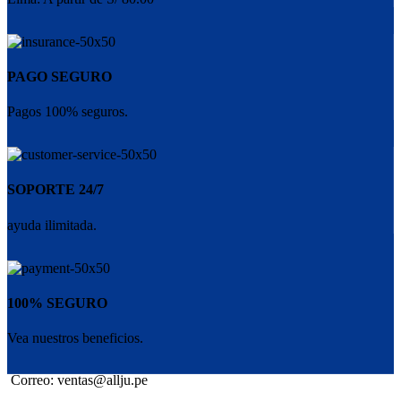
PAGO SEGURO
Pagos 100% seguros.
SOPORTE 24/7
ayuda ilimitada.
100% SEGURO
Vea nuestros beneficios.
Correo: ventas@allju.pe