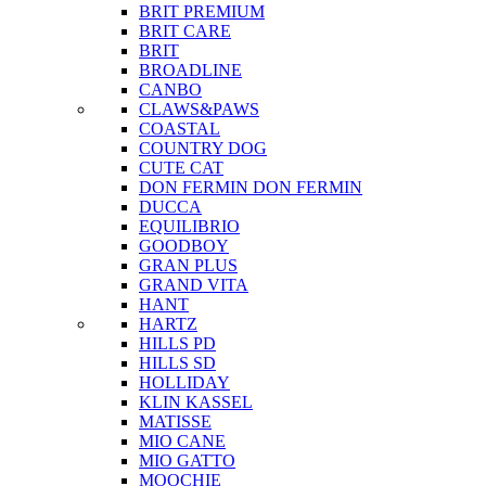
BRIT PREMIUM
BRIT CARE
BRIT
BROADLINE
CANBO
CLAWS&PAWS
COASTAL
COUNTRY DOG
CUTE CAT
DON FERMIN
DON FERMIN
DUCCA
EQUILIBRIO
GOODBOY
GRAN PLUS
GRAND VITA
HANT
HARTZ
HILLS PD
HILLS SD
HOLLIDAY
KLIN KASSEL
MATISSE
MIO CANE
MIO GATTO
MOOCHIE