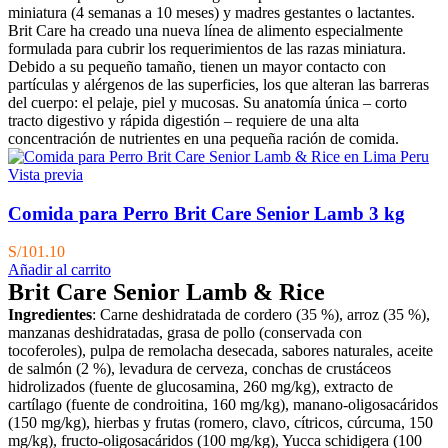
miniatura (4 semanas a 10 meses) y madres gestantes o lactantes.
Brit Care ha creado una nueva línea de alimento especialmente
formulada para cubrir los requerimientos de las razas miniatura.
Debido a su pequeño tamaño, tienen un mayor contacto con
partículas y alérgenos de las superficies, los que alteran las barreras
del cuerpo: el pelaje, piel y mucosas. Su anatomía única – corto
tracto digestivo y rápida digestión – requiere de una alta
concentración de nutrientes en una pequeña ración de comida.
Vista previa
Comida para Perro Brit Care Senior Lamb 3 kg
S/
101.10
Añadir al carrito
Brit Care Senior Lamb & Rice
Ingredientes
: Carne deshidratada de cordero (35 %), arroz (35 %),
manzanas deshidratadas, grasa de pollo (conservada con
tocoferoles), pulpa de remolacha desecada, sabores naturales, aceite
de salmón (2 %), levadura de cerveza, conchas de crustáceos
hidrolizados (fuente de glucosamina, 260 mg/kg), extracto de
cartílago (fuente de condroitina, 160 mg/kg), manano-oligosacáridos
(150 mg/kg), hierbas y frutas (romero, clavo, cítricos, cúrcuma, 150
mg/kg), fructo-oligosacáridos (100 mg/kg), Yucca schidigera (100