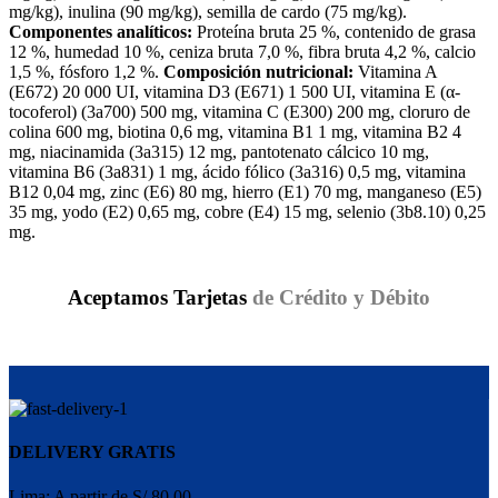
mg/kg), inulina (90 mg/kg), semilla de cardo (75 mg/kg).
Componentes analíticos:
Proteína bruta 25 %, contenido de grasa
12 %, humedad 10 %, ceniza bruta 7,0 %, fibra bruta 4,2 %, calcio
1,5 %, fósforo 1,2 %.
Composición nutricional:
Vitamina A
(E672) 20 000 UI, vitamina D3 (E671) 1 500 UI, vitamina E (α-
tocoferol) (3a700) 500 mg, vitamina C (E300) 200 mg, cloruro de
colina 600 mg, biotina 0,6 mg, vitamina B1 1 mg, vitamina B2 4
mg, niacinamida (3a315) 12 mg, pantotenato cálcico 10 mg,
vitamina B6 (3a831) 1 mg, ácido fólico (3a316) 0,5 mg, vitamina
B12 0,04 mg, zinc (E6) 80 mg, hierro (E1) 70 mg, manganeso (E5)
35 mg, yodo (E2) 0,65 mg, cobre (E4) 15 mg, selenio (3b8.10) 0,25
mg.
Aceptamos Tarjetas
de Crédito y Débito
DELIVERY GRATIS
Lima: A partir de S/ 80.00