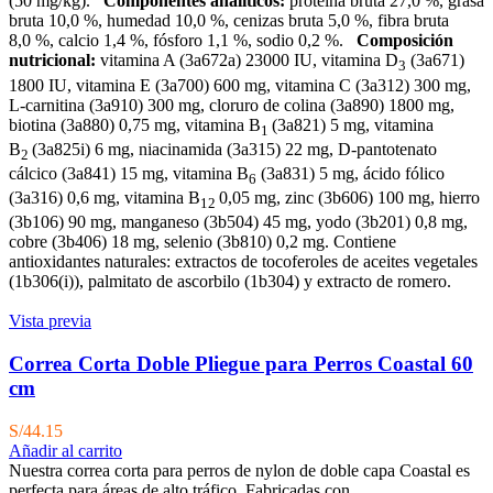
(50 mg/kg).
Componentes analíticos:
proteína bruta 27,0 %, grasa
bruta 10,0 %, humedad 10,0 %, cenizas bruta 5,0 %, fibra bruta
8,0 %, calcio 1,4 %, fósforo 1,1 %, sodio 0,2 %.
Composición
nutricional:
vitamina A (3a672a) 23000 IU, vitamina D
(3a671)
3
1800 IU, vitamina E (3a700) 600 mg, vitamina C (3a312) 300 mg,
L-carnitina (3a910) 300 mg, cloruro de colina (3a890) 1800 mg,
biotina (3a880) 0,75 mg, vitamina B
(3a821) 5 mg, vitamina
1
B
(3a825i) 6 mg, niacinamida (3a315) 22 mg, D-pantotenato
2
cálcico (3a841) 15 mg, vitamina B
(3a831) 5 mg, ácido fólico
6
(3a316) 0,6 mg, vitamina B
0,05 mg, zinc (3b606) 100 mg, hierro
12
(3b106) 90 mg, manganeso (3b504) 45 mg, yodo (3b201) 0,8 mg,
cobre (3b406) 18 mg, selenio (3b810) 0,2 mg. Contiene
antioxidantes naturales: extractos de tocoferoles de aceites vegetales
(1b306(i)), palmitato de ascorbilo (1b304) y extracto de romero.
Vista previa
Correa Corta Doble Pliegue para Perros Coastal 60
cm
S/
44.15
Añadir al carrito
Nuestra correa corta para perros de nylon de doble capa Coastal es
perfecta para áreas de alto tráfico. Fabricadas con