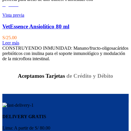
Agotado
Vista previa
VetEssence Ansiolítico 80 ml
S/
25.00
Leer más
CONSTRUYENDO INMUNIDAD: Manano/fructo-oligosacáridos
prebióticos con inulina para el soporte inmunológico y modulación
de la microflora intestinal.
Aceptamos Tarjetas
de Crédito y Débito
DELIVERY GRATIS
Lima: A partir de S/ 80.00