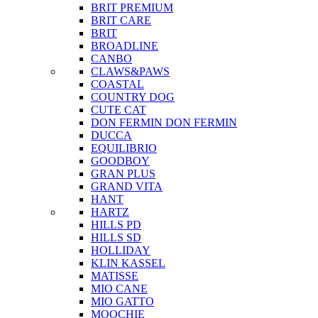
BRIT PREMIUM
BRIT CARE
BRIT
BROADLINE
CANBO
CLAWS&PAWS
COASTAL
COUNTRY DOG
CUTE CAT
DON FERMIN
DON FERMIN
DUCCA
EQUILIBRIO
GOODBOY
GRAN PLUS
GRAND VITA
HANT
HARTZ
HILLS PD
HILLS SD
HOLLIDAY
KLIN KASSEL
MATISSE
MIO CANE
MIO GATTO
MOOCHIE