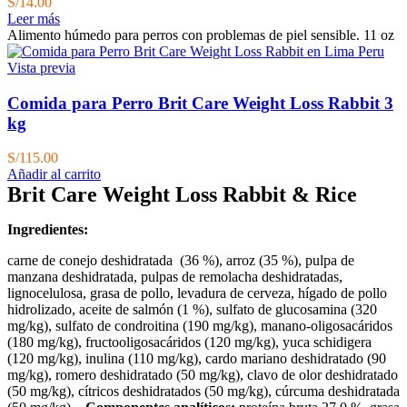
S/
14.00
Leer más
Alimento húmedo para perros con problemas de piel sensible. 11 oz
Vista previa
Comida para Perro Brit Care Weight Loss Rabbit 3
kg
S/
115.00
Añadir al carrito
Brit Care Weight Loss Rabbit & Rice
Ingredientes:
carne de conejo deshidratada (36 %), arroz (35 %),
pulpa de
manzana deshidratada, pulpas de remolacha deshidratadas,
lignocelulosa, grasa de pollo, levadura de cerveza, hígado de pollo
hidrolizado, aceite de salmón (1 %), sulfato de glucosamina (320
mg/kg), sulfato de condroitina (190 mg/kg), manano-oligosacáridos
(180 mg/kg), fructooligosacáridos (120 mg/kg), yuca schidigera
(120 mg/kg), inulina (110 mg/kg), cardo mariano deshidratado (90
mg/kg), romero deshidratado (50 mg/kg), clavo de olor deshidratado
(50 mg/kg), cítricos deshidratados (50 mg/kg), cúrcuma deshidratada