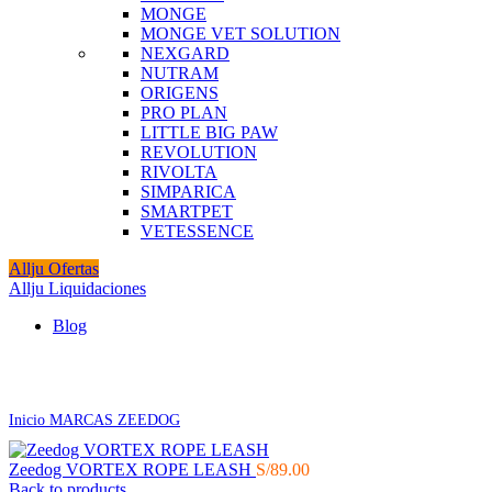
MONGE
MONGE VET SOLUTION
NEXGARD
NUTRAM
ORIGENS
PRO PLAN
LITTLE BIG PAW
REVOLUTION
RIVOLTA
SIMPARICA
SMARTPET
VETESSENCE
Allju Ofertas
Allju Liquidaciones
Blog
Click to enlarge
Inicio
MARCAS
ZEEDOG
Zeedog VORTEX ROPE LEASH
S/
89.00
Back to products