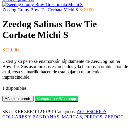
Zeedog Gumy Bow Tie Corbata Michi S
S/
19.00
Zeedog Salinas Bow Tie
Corbate Michi S
S/
19.00
Usted y su perro se enamorarán rápidamente de Zee.Dog Salina
Bow-Tie. Sus asombrosos estampados y la hermosa combinación de
azul, rosa y amarillo hacen de esta pajarita un artículo
imprescindible.
1 disponibles
Zeedog
Añadir al carrito
Comprar por Whatsapp
Salinas
Bow
SKU:
KERZEE101210791
Categorías:
ACCESORIOS
,
Tie
Corbate
COLLARES Y BANDANAS
,
MARCAS
,
PERROS
,
ZEEDOG
Michi
S
cantidad