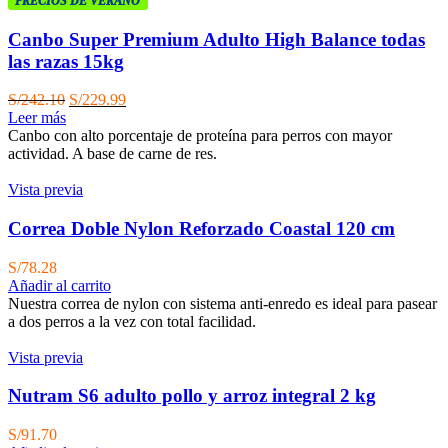
PRECIOS DE VERANO
Canbo Super Premium Adulto High Balance todas
las razas 15kg
El
El
S/
242.10
S/
229.99
precio
precio
Leer más
original
actual
Canbo con alto porcentaje de proteína para perros con mayor
era:
es:
actividad. A base de carne de res.
S/242.10.
S/229.99.
Vista previa
Correa Doble Nylon Reforzado Coastal 120 cm
S/
78.28
Añadir al carrito
Nuestra correa de nylon con sistema anti-enredo es ideal para pasear
a dos perros a la vez con total facilidad.
Vista previa
Nutram S6 adulto pollo y arroz integral 2 kg
S/
91.70