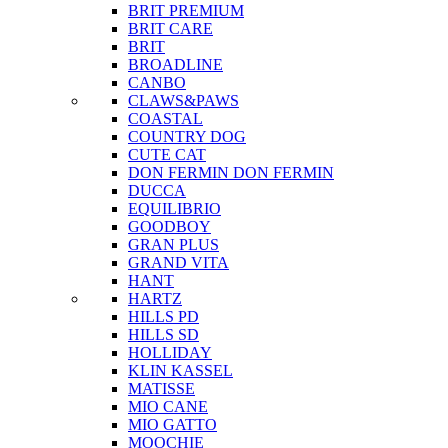
BRIT PREMIUM
BRIT CARE
BRIT
BROADLINE
CANBO
CLAWS&PAWS
COASTAL
COUNTRY DOG
CUTE CAT
DON FERMIN
DON FERMIN
DUCCA
EQUILIBRIO
GOODBOY
GRAN PLUS
GRAND VITA
HANT
HARTZ
HILLS PD
HILLS SD
HOLLIDAY
KLIN KASSEL
MATISSE
MIO CANE
MIO GATTO
MOOCHIE