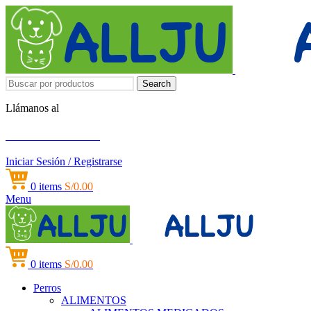
Search
Llámanos al
+51 951 156 203
Iniciar Sesión / Registrarse
0
items
S/
0.00
Menu
0
items
S/
0.00
Perros
ALIMENTOS