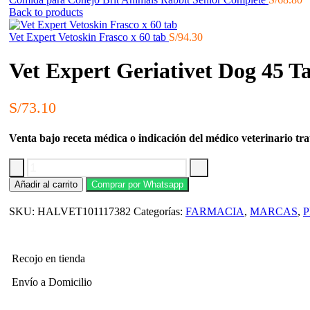
Back to products
Vet Expert Vetoskin Frasco x 60 tab
S/
94.30
Vet Expert Geriativet Dog 45 T
S/
73.10
Venta bajo receta médica o indicación del médico veterinario tra
Vet
Añadir al carrito
Comprar por Whatsapp
Expert
Geriativet
SKU:
HALVET101117382
Categorías:
FARMACIA
,
MARCAS
,
Dog
45
Tab
cantidad
Recojo en tienda
Envío a Domicilio