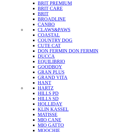
BRIT PREMIUM
BRIT CARE
BRIT
BROADLINE
CANBO
CLAWS&PAWS
COASTAL
COUNTRY DOG
CUTE CAT
DON FERMIN
DON FERMIN
DUCCA
EQUILIBRIO
GOODBOY
GRAN PLUS
GRAND VITA
HANT
HARTZ
HILLS PD
HILLS SD
HOLLIDAY
KLIN KASSEL
MATISSE
MIO CANE
MIO GATTO
MOOCHIE