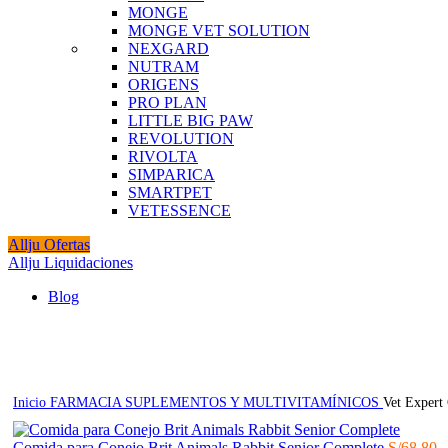
MONGE
MONGE VET SOLUTION
NEXGARD
NUTRAM
ORIGENS
PRO PLAN
LITTLE BIG PAW
REVOLUTION
RIVOLTA
SIMPARICA
SMARTPET
VETESSENCE
Allju Ofertas
Allju Liquidaciones
Blog
Click to enlarge
Inicio
FARMACIA
SUPLEMENTOS Y MULTIVITAMÍNICOS
Vet Expert
Comida para Conejo Brit Animals Rabbit Senior Complete
S/
68.80