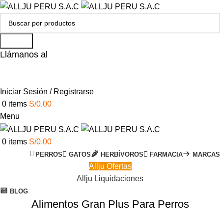
Search
Llámanos al
+51 951 156 203
Iniciar Sesión / Registrarse
0
items
S/
0.00
Menu
0
items
S/
0.00
PERROS
GATOS
HERBÍVOROS
FARMACIA
MARCAS
Allju Ofertas
Allju Liquidaciones
BLOG
Alimentos Gran Plus Para Perros