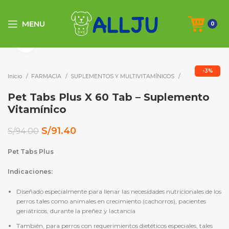
MENU
0
Click to enlarge
-3%
Inicio
FARMACIA
SUPLEMENTOS Y MULTIVITAMÍNICOS
Pet Tabs Plus X 60 Tab – Suplemento
Vitamínico
El
El
S/
91.40
S/
94.00
precio
precio
original
actual
Pet Tabs Plus
era:
es:
Indicaciones:
S/94.00.
S/91.40.
Diseñado especialmente para llenar las necesidades nutricionales de los
perros tales como animales en crecimiento (cachorros), pacientes
geriátricos, durante la preñez y lactancia
También, para perros con requerimientos dietéticos especiales, tales