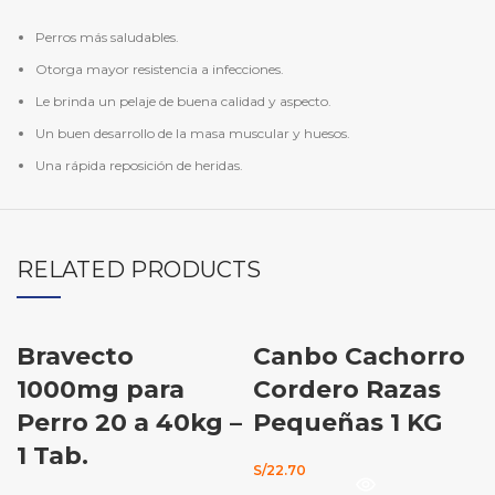
Perros más saludables.
Otorga mayor resistencia a infecciones.
Le brinda un pelaje de buena calidad y aspecto.
Un buen desarrollo de la masa muscular y huesos.
Una rápida reposición de heridas.
RELATED PRODUCTS
Bravecto
Canbo Cachorro
-21%
AGOTADO
1000mg para
Cordero Razas
Perro 20 a 40kg –
Pequeñas 1 KG
1 Tab.
S/
22.70