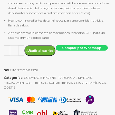
como perros muy activos o que son sometidos a elevadas condiciones
de estrés (cacería, de trabajo o para reposición de enfermedades
debilitantes o sometidos a tratamiento con antibióticos).
Hecho con ingredientes determinados para una comida nutritiva,
llena de sabor.
Antioxidantes clínicamente comprobados, vitamina C+E, para un
sistema inmunológico sano.
Pet Tabs Plus X 60 Tab - Suplemento Vitamínico cantidad
Comprar por Whatsapp
Añadir al carrito
SKU:
INVZOE101222151
Categorías:
CUIDADO E HIGIENE
,
FARMACIA
,
MARCAS
,
MEDICAMENTOS
,
PERROS
,
SUPLEMENTOS Y MULTIVITAMÍNICOS
,
ZOETIS