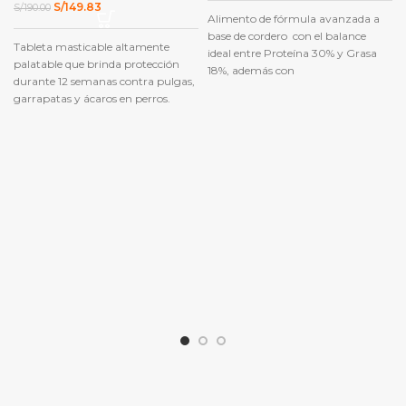
El
El
S/
149.83
S/
190.00
Alimento de fórmula avanzada a
precio
precio
original
actual
base de cordero con el balance
Tableta masticable altamente
era:
es:
ideal entre Proteína 30% y Grasa
S/190.00.
S/149.83.
palatable que brinda protección
18%, además con
durante 12 semanas contra pulgas,
garrapatas y ácaros en perros.