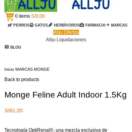
0
items
S/
0.00
PERROS
GATOS
HERBÍVOROS
FARMACIA
MARCAS
Allju Ofertas
Allju Liquidaciones
BLOG
Agotado
Click to enlarge
Inicio
MARCAS
MONGE
Back to products
Monge Feline Adult Indoor 1.5Kg
S/
61.20
Tecnología OptiRenal®, una mezcla exclusiva de