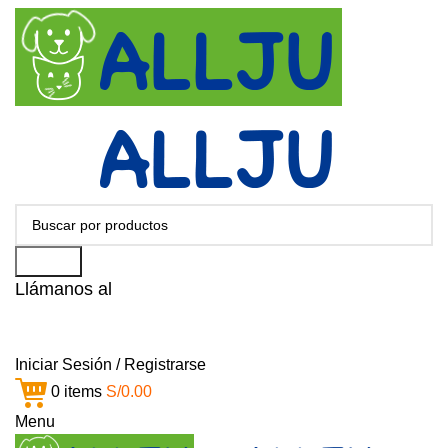
Search
Llámanos al
+51 951 156 203
Iniciar Sesión / Registrarse
0
items
S/
0.00
Menu