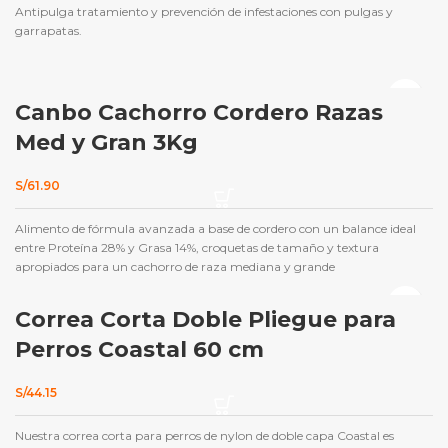
Antipulga tratamiento y prevención de infestaciones con pulgas y
era:
es:
S/154.00.
S/124.86.
garrapatas.
Canbo Cachorro Cordero Razas
Med y Gran 3Kg
S/
61.90
Alimento de fórmula avanzada a base de cordero con un balance ideal
entre Proteína 28% y Grasa 14%, croquetas de tamaño y textura
apropiados para un cachorro de raza mediana y grande
Correa Corta Doble Pliegue para
Perros Coastal 60 cm
S/
44.15
Nuestra correa corta para perros de nylon de doble capa Coastal es