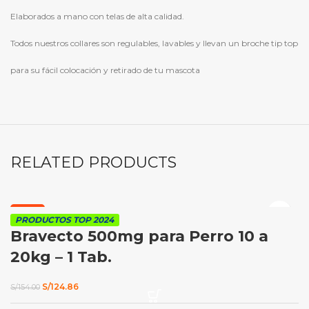
Elaborados a mano con telas de alta calidad.
Todos nuestros collares son regulables, lavables y llevan un broche tip top
para su fácil colocación y retirado de tu mascota
RELATED PRODUCTS
-19%
PRODUCTOS TOP 2024
Bravecto 500mg para Perro 10 a
20kg – 1 Tab.
El
El
S/
124.86
S/
154.00
precio
precio
original
actual