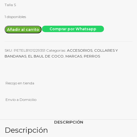
Talla S
1 disponibles
Collar
Comprar por Whatsapp
Añadir al carrito
macho
TS
Gales
SKU:
PETELB101229351
Categorías:
ACCESORIOS
,
COLLARES Y
cantidad
BANDANAS
,
EL BAUL DE COCO
,
MARCAS
,
PERROS
Recojo en tienda
Envío a Domicilio
DESCRIPCIÓN
Descripción