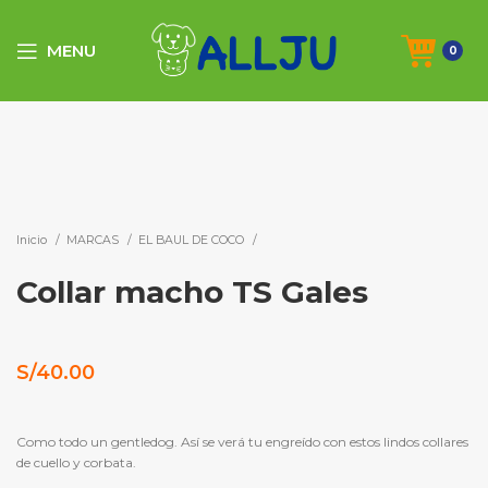
MENU
0
Click to enlarge
Inicio
MARCAS
EL BAUL DE COCO
Collar macho TS Gales
S/
40.00
Como todo un gentledog. Así se verá tu engreído con estos lindos collares
de cuello y corbata.