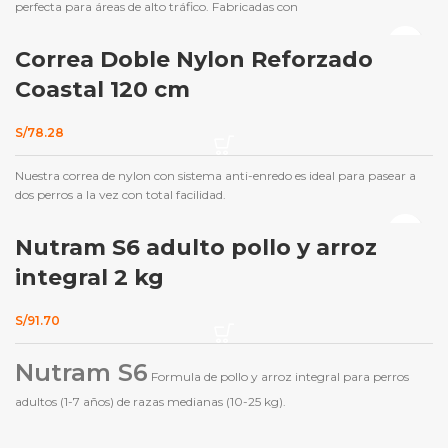
perfecta para áreas de alto tráfico. Fabricadas con
Correa Doble Nylon Reforzado
Coastal 120 cm
S/
78.28
Nuestra correa de nylon con sistema anti-enredo es ideal para pasear a
dos perros a la vez con total facilidad.
Nutram S6 adulto pollo y arroz
integral 2 kg
S/
91.70
Nutram S6
Formula de pollo y arroz integral para perros
adultos (1-7 años) de razas medianas (10-25 kg).