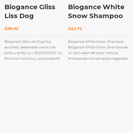
Biogance Gliss
Biogance White
AGOTADO
AGOTADO
Liss Dog
Snow Shampoo
S/
65.90
S/
42.70
Biogance Gliss Liss Dog Sus
Biogance White Snow Shampoo
acciones: desenreda vaina trae
Biogance White Snow Shampoo es
brillo y brillo La + BIOGANCIA: Su
un activador del color natural
fórmula nutritiva y antioxidante
enriquecido con extractos vegetales
de saúco