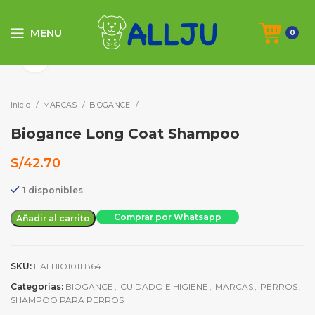
MENU
0
Click to enlarge
Inicio
MARCAS
BIOGANCE
Biogance Long Coat Shampoo
S/
42.70
1 disponibles
Comprar por Whatsapp
Añadir al carrito
SKU:
HALBIO101118641
Categorías:
BIOGANCE
,
CUIDADO E HIGIENE
,
MARCAS
,
PERROS
,
SHAMPOO PARA PERROS