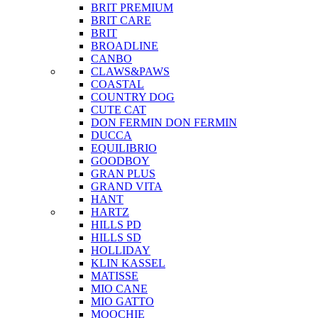
BRIT PREMIUM
BRIT CARE
BRIT
BROADLINE
CANBO
CLAWS&PAWS
COASTAL
COUNTRY DOG
CUTE CAT
DON FERMIN
DON FERMIN
DUCCA
EQUILIBRIO
GOODBOY
GRAN PLUS
GRAND VITA
HANT
HARTZ
HILLS PD
HILLS SD
HOLLIDAY
KLIN KASSEL
MATISSE
MIO CANE
MIO GATTO
MOOCHIE