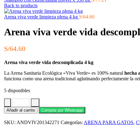
Back to products
Arena viva verde limpieza plena 4 kg
S/
64.60
Arena viva verde vida descompl
S/
64.60
Arena viva verde vida descomplicada 4 kg
La Arena Sanitaria Ecológica «Viva Verde» es 100% natural
hecha a
funciona como una arena tradicional aglutinando perfectamente la ori
5 disponibles
Arena
Añadir al carrito
Comprar por Whatsapp
viva
verde
SKU:
ANDVIV201342271
Categorías:
ARENA PARA GATOS
,
C
vida
descomplicada
4
kg