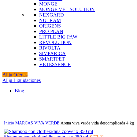
MONGE
MONGE VET SOLUTION
NEXGARD
NUTRAM
ORIGENS
PRO PLAN
LITTLE BIG PAW
REVOLUTION
RIVOLTA
SIMPARICA
SMARTPET
VETESSENCE
Allju Ofertas
Allju Liquidaciones
Blog
Click to enlarge
Inicio
MARCAS
VIVA VERDE
Arena viva verde vida descomplicada 4 kg
Shampoo con clorhexidina zoovet x 350 ml
S/
77.21