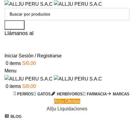
Search
Llámanos al
+51 951 156 203
Iniciar Sesión / Registrarse
0
items
S/
0.00
Menu
0
items
S/
0.00
PERROS
GATOS
HERBÍVOROS
FARMACIA
MARCAS
Allju Ofertas
Allju Liquidaciones
BLOG
-8%
Click to enlarge