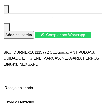
Antipulgas
Nexgard
XL
X
Añadir al carrito
Comprar por Whatsapp
136
Mg
X
3
SKU:
DURNEX101115772
Categorías:
ANTIPULGAS
,
Tab
CUIDADO E HIGIENE
,
MARCAS
,
NEXGARD
,
PERROS
para
Etiqueta:
NEXGARD
perro
(25.1-
50
Kg)
Recojo en tienda
cantidad
Envío a Domicilio