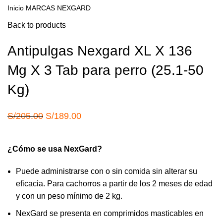
Inicio
MARCAS
NEXGARD
Back to products
Antipulgas Nexgard XL X 136
Mg X 3 Tab para perro (25.1-50
Kg)
El
El
S/
205.00
S/
189.00
precio
precio
original
actual
¿Cómo se usa NexGard?
era:
es:
S/205.00.
S/189.00.
Puede administrarse con o sin comida sin alterar su
eficacia. Para cachorros a partir de los 2 meses de edad
y con un peso mínimo de 2 kg.
NexGard se presenta en comprimidos masticables en