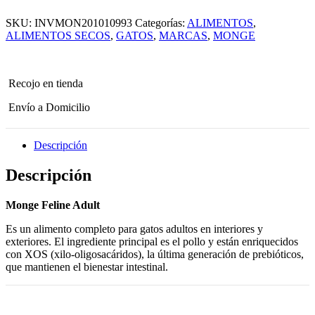
Seco
Monge
SKU:
INVMON201010993
Categorías:
ALIMENTOS
,
Feline
Adult
ALIMENTOS SECOS
,
GATOS
,
MARCAS
,
MONGE
10
Kg
para
gato
Recojo en tienda
cantidad
Envío a Domicilio
Descripción
Descripción
Monge Feline Adult
Es un alimento completo para gatos adultos en interiores y
exteriores. El ingrediente principal es el pollo y están enriquecidos
con XOS (xilo-oligosacáridos), la última generación de prebióticos,
que mantienen el bienestar intestinal.