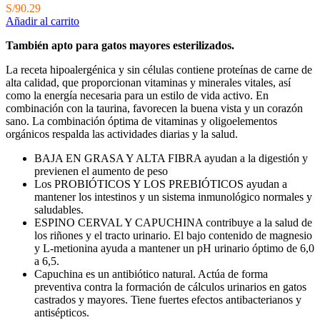
S/
90.29
Añadir al carrito
También apto para gatos mayores esterilizados.
La receta hipoalergénica y sin células contiene proteínas de carne de
alta calidad, que proporcionan vitaminas y minerales vitales, así
como la energía necesaria para un estilo de vida activo. En
combinación con la taurina, favorecen la buena vista y un corazón
sano. La combinación óptima de vitaminas y oligoelementos
orgánicos respalda las actividades diarias y la salud.
BAJA EN GRASA Y ALTA FIBRA ayudan a la digestión y
previenen el aumento de peso
Los PROBIÓTICOS Y LOS PREBIÓTICOS ayudan a
mantener los intestinos y un sistema inmunológico normales y
saludables.
ESPINO CERVAL Y CAPUCHINA contribuye a la salud de
los riñones y el tracto urinario. El bajo contenido de magnesio
y L-metionina ayuda a mantener un pH urinario óptimo de 6,0
a 6,5.
Capuchina es un antibiótico natural. Actúa de forma
preventiva contra la formación de cálculos urinarios en gatos
castrados y mayores. Tiene fuertes efectos antibacterianos y
antisépticos.