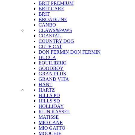
BRIT PREMIUM
BRIT CARE
BRIT
BROADLINE
CANBO
CLAWS&PAWS
COASTAL
COUNTRY DOG
CUTE CAT
DON FERMIN
DON FERMIN
DUCCA
EQUILIBRIO
GOODBOY
GRAN PLUS
GRAND VITA
HANT
HARTZ
HILLS PD
HILLS SD
HOLLIDAY
KLIN KASSEL
MATISSE
MIO CANE
MIO GATTO
MOOCHIE