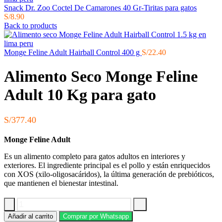
Snack Dr. Zoo Coctel De Camarones 40 Gr-Tiritas para gatos
S/
8.90
Back to products
Monge Feline Adult Hairball Control 400 g
S/
22.40
Alimento Seco Monge Feline
Adult 10 Kg para gato
S/
377.40
Monge Feline Adult
Es un alimento completo para gatos adultos en interiores y
exteriores. El ingrediente principal es el pollo y están enriquecidos
con XOS (xilo-oligosacáridos), la última generación de prebióticos,
que mantienen el bienestar intestinal.
Alimento
Añadir al carrito
Comprar por Whatsapp