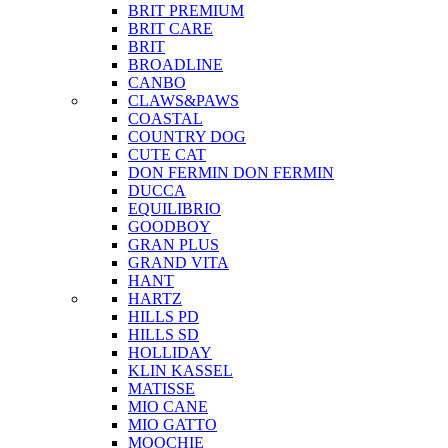
BRIT PREMIUM
BRIT CARE
BRIT
BROADLINE
CANBO
CLAWS&PAWS
COASTAL
COUNTRY DOG
CUTE CAT
DON FERMIN
DON FERMIN
DUCCA
EQUILIBRIO
GOODBOY
GRAN PLUS
GRAND VITA
HANT
HARTZ
HILLS PD
HILLS SD
HOLLIDAY
KLIN KASSEL
MATISSE
MIO CANE
MIO GATTO
MOOCHIE