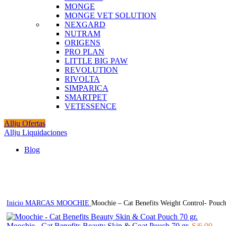
MONGE
MONGE VET SOLUTION
NEXGARD
NUTRAM
ORIGENS
PRO PLAN
LITTLE BIG PAW
REVOLUTION
RIVOLTA
SIMPARICA
SMARTPET
VETESSENCE
Allju Ofertas
Allju Liquidaciones
Blog
Click to enlarge
Inicio
MARCAS
MOOCHIE
Moochie – Cat Benefits Weight Control- Pouch
Moochie - Cat Benefits Beauty Skin & Coat Pouch 70 gr.
S/
6.00