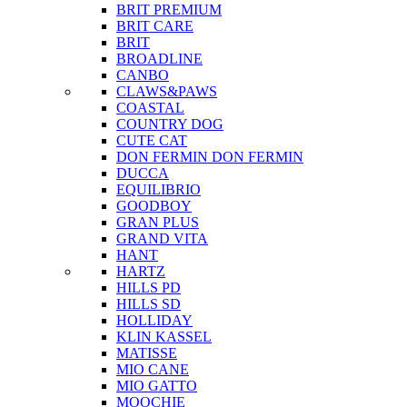
BRIT PREMIUM
BRIT CARE
BRIT
BROADLINE
CANBO
CLAWS&PAWS
COASTAL
COUNTRY DOG
CUTE CAT
DON FERMIN
DON FERMIN
DUCCA
EQUILIBRIO
GOODBOY
GRAN PLUS
GRAND VITA
HANT
HARTZ
HILLS PD
HILLS SD
HOLLIDAY
KLIN KASSEL
MATISSE
MIO CANE
MIO GATTO
MOOCHIE