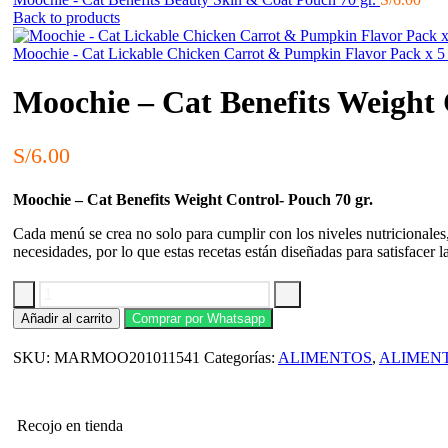
Back to products
Moochie - Cat Lickable Chicken Carrot & Pumpkin Flavor Pack x 5
Moochie – Cat Benefits Weight 
S/
6.00
Moochie – Cat Benefits Weight Control- Pouch 70 gr.
Cada menú se crea no solo para cumplir con los niveles nutricionales,
necesidades, por lo que estas recetas están diseñadas para satisfacer l
Moochie
Añadir al carrito
Comprar por Whatsapp
-
Cat
SKU:
MARMOO201011541
Categorías:
ALIMENTOS
,
ALIMEN
Benefits
Weight
Control-
Pouch
Recojo en tienda
70
gr.