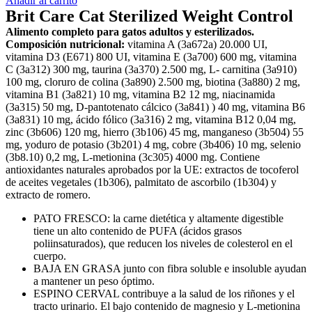
Añadir al carrito
Brit Care Cat Sterilized Weight Control
Alimento completo para gatos adultos y esterilizados.
Composición nutricional:
vitamina A (3a672a) 20.000 UI,
vitamina D3 (E671) 800 UI, vitamina E (3a700) 600 mg, vitamina
C (3a312) 300 mg, taurina (3a370) 2.500 mg, L- carnitina (3a910)
100 mg, cloruro de colina (3a890) 2.500 mg, biotina (3a880) 2 mg,
vitamina B1 (3a821) 10 mg, vitamina B2 12 mg, niacinamida
(3a315) 50 mg, D-pantotenato cálcico (3a841) ) 40 mg, vitamina B6
(3a831) 10 mg, ácido fólico (3a316) 2 mg, vitamina B12 0,04 mg,
zinc (3b606) 120 mg, hierro (3b106) 45 mg, manganeso (3b504) 55
mg, yoduro de potasio (3b201) 4 mg, cobre (3b406) 10 mg, selenio
(3b8.10) 0,2 mg, L-metionina (3c305) 4000 mg. Contiene
antioxidantes naturales aprobados por la UE: extractos de tocoferol
de aceites vegetales (1b306), palmitato de ascorbilo (1b304) y
extracto de romero.
PATO FRESCO: la carne dietética y altamente digestible
tiene un alto contenido de PUFA (ácidos grasos
poliinsaturados), que reducen los niveles de colesterol en el
cuerpo.
BAJA EN GRASA junto con fibra soluble e insoluble ayudan
a mantener un peso óptimo.
ESPINO CERVAL contribuye a la salud de los riñones y el
tracto urinario. El bajo contenido de magnesio y L-metionina