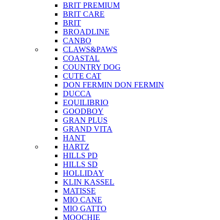
BRIT PREMIUM
BRIT CARE
BRIT
BROADLINE
CANBO
CLAWS&PAWS
COASTAL
COUNTRY DOG
CUTE CAT
DON FERMIN
DON FERMIN
DUCCA
EQUILIBRIO
GOODBOY
GRAN PLUS
GRAND VITA
HANT
HARTZ
HILLS PD
HILLS SD
HOLLIDAY
KLIN KASSEL
MATISSE
MIO CANE
MIO GATTO
MOOCHIE