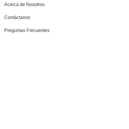
Acerca de Nosotros
Contáctanos
Preguntas Frecuentes
Blog
LEGALES
Términos y condiciones
Copyright © 2021 ALLJU PERU S.A.C. -