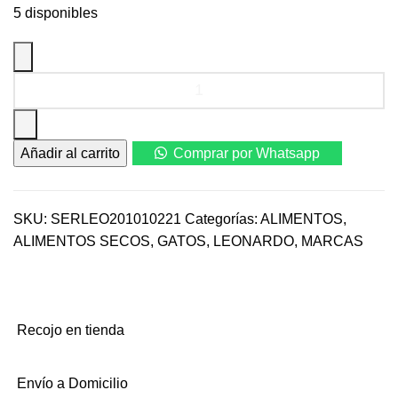
5 disponibles
Leonardo
Adult
Light
2
Añadir al carrito
Comprar por Whatsapp
kg
cantidad
SKU:
SERLEO201010221
Categorías:
ALIMENTOS
,
ALIMENTOS SECOS
,
GATOS
,
LEONARDO
,
MARCAS
Recojo en tienda
Envío a Domicilio