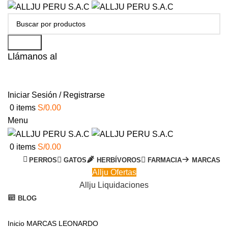
Search
Llámanos al
+51 951 156 203
Iniciar Sesión / Registrarse
0
items
S/
0.00
Menu
0
items
S/
0.00
PERROS
GATOS
HERBÍVOROS
FARMACIA
MARCAS
Allju Ofertas
Allju Liquidaciones
BLOG
Click to enlarge
Inicio
MARCAS
LEONARDO