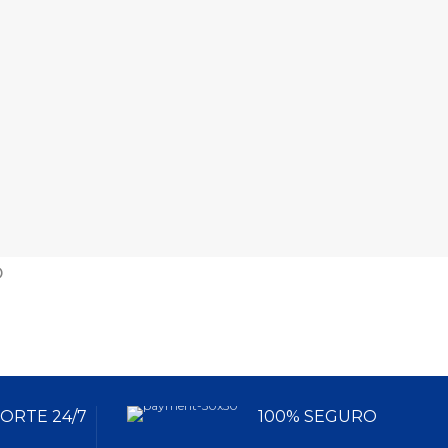
ce Diet® Kitten
o
ORTE 24/7
100% SEGURO