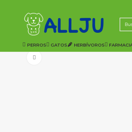
PERROS
GATOS
HERBÍVOROS
FARMACI
Click to enlarge