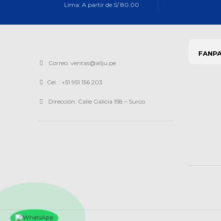
Lima: A partir de S/ 80.00
FANP
Correo: ventas@allju.pe
Cel. : +51 951 156 203
Dirección: Calle Galicia 158 – Surco