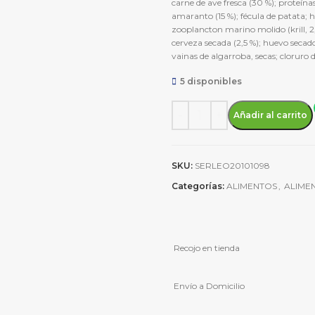
carne de ave fresca (30 %); proteína
amaranto (15 %); fécula de patata; h
zooplancton marino molido (krill, 2,
cerveza secada (2,5 %); huevo secado
vainas de algarroba, secas; cloruro d
5 disponibles
Leonardo Adult Gf Poultry 1.
Añadir al carrito
SKU:
SERLEO20101098
Categorías:
ALIMENTOS
,
ALIME
Recojo en tienda
Envío a Domicilio