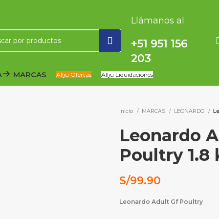
Llámanos al
+51 951 156
203
A
MARCAS
Allju Ofertas
Allju Liquidaciones
Inicio
MARCAS
LEONARDO
Le
Leonardo A
Poultry 1.8
S/
99.90
Leonardo Adult Gf Poultry