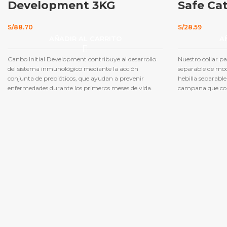
Development 3KG
Safe Cat
S/
88.70
S/
28.59
AÑADIR AL CARRITO
A
Canbo Initial Development contribuye al desarrollo
Nuestro collar p
del sistema inmunológico mediante la acción
separable de mod
conjunta de prebióticos, que ayudan a prevenir
hebilla separable
enfermedades durante los primeros meses de vida.
campana que comb
ajusta de 8-12 '. 
si el collar de u
permite deslizar
de un posible aho
amarre. Coastal
años ofreciendo
Premium de alta 