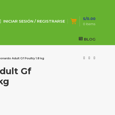
S/
0.00
INICIAR SESIÓN / REGISTRARSE
0
items
BLOG
onardo Adult Gf Poultry 1.8 kg
dult Gf
 kg