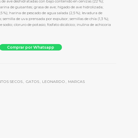
s de ave deshidratadas con bajo contenido en cenizas (22 %);
arina de guisantes; grasa de ave; hígado de ave hidrolizada;
5 %); harina de pescado de agua salada (2,5 %); levadura de
; semilla de uva prensada por expulsor; semillas de chía (1,3 %);
e sodio; cloruro de potasio; fosfato dicálcico; inulina de achicoria
8 kg cantidad
Comprar por Whatsapp
NTOS SECOS
,
GATOS
,
LEONARDO
,
MARCAS