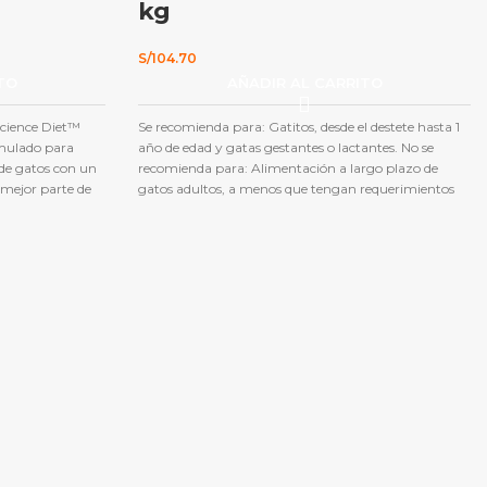
kg
S/
104.70
TO
AÑADIR AL CARRITO
Science Diet™
Se recomienda para: Gatitos, desde el destete hasta 1
rmulado para
año de edad y gatas gestantes o lactantes.
No se
 de gatos con un
recomienda para: Alimentación a largo plazo de
a mejor parte de
gatos adultos, a menos que tengan requerimientos
de energía más altos de lo normal
d digestiva e
ilitan la
sculos magros
dad, fáciles de
, llena de sabor
 de 1 - 6 años de
es.
No se
gestantes o
tancia, las gatas
 gatos Hill’s®