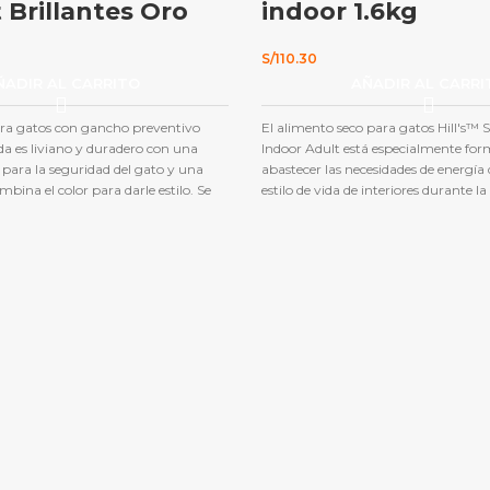
 Brillantes Oro
indoor 1.6kg
S/
110.30
ÑADIR AL CARRITO
AÑADIR AL CARRI
ara gatos con gancho preventivo
El alimento seco para gatos Hill's™ 
a es liviano y duradero con una
Indoor Adult está especialmente fo
 para la seguridad del gato y una
abastecer las necesidades de energía
ina el color para darle estilo. Se
estilo de vida de interiores durante l
Este collar está diseñado para soltarse
su vida.
n gato queda atrapado, lo que le
Fibra natural que favorece la salu
se y mantenerse seguro sin el temor
ingredientes de alta calidad que fac
rque. No lo use con correa o
limpieza de la caja de arena
® Pet Products - USA, más de 50
Proteína de alta calidad para mú
 para su mascota productos
calidad y duración.
Ingredientes naturales de alta cali
digerir para una comida nutritiva
Se recomienda para:
Gatos adultos
edad con un estilo de vida de interior
recomienda para:
Gatitos y gatas 
lactantes. Durante la gestación o lac
deben cambiar al alimento seco para