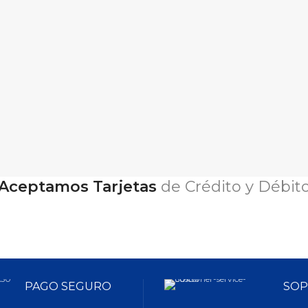
Science Diet® Kitten o Hill's® Scien
Indoor.
Aceptamos Tarjetas
de Crédito y Débit
PAGO SEGURO
SOP