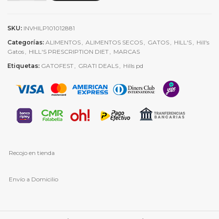
SKU:
INVHILP101012881
Categorías:
ALIMENTOS
,
ALIMENTOS SECOS
,
GATOS
,
HILL'S
,
Hill's
Gatos
,
HILL'S PRESCRIPTION DIET
,
MARCAS
Etiquetas:
GATOFEST
,
GRATI DEALS
,
Hills pd
Recojo en tienda
Envío a Domicilio