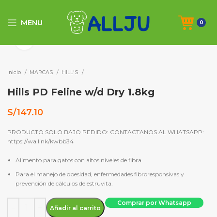
MENU
0
Click to enlarge
Inicio
MARCAS
HILL'S
Hills PD Feline w/d Dry 1.8kg
S/
147.10
PRODUCTO SOLO BAJO PEDIDO: CONTACTANOS AL WHATSAPP:
https://wa.link/kwbb34
Alimento para gatos con altos niveles de fibra.
Para el manejo de obesidad, enfermedades fibroresponsivas y
prevención de cálculos de estruvita.
Hills PD Feline w/d Dry 1.8kg cantidad
Comprar por Whatsapp
Añadir al carrito