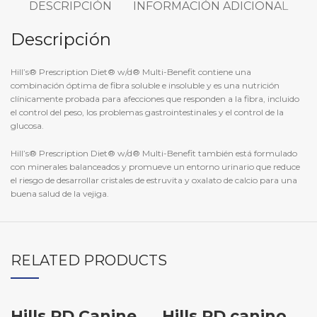
DESCRIPCIÓN
INFORMACIÓN ADICIONAL
Descripción
Hill’s® Prescription Diet® w/d® Multi-Benefit contiene una
combinación óptima de fibra soluble e insoluble y es una nutrición
clínicamente probada para afecciones que responden a la fibra, incluido
el control del peso, los problemas gastrointestinales y el control de la
glucosa.
Hill’s® Prescription Diet® w/d® Multi-Benefit también está formulado
con minerales balanceados y promueve un entorno urinario que reduce
el riesgo de desarrollar cristales de estruvita y oxalato de calcio para una
buena salud de la vejiga.
RELATED PRODUCTS
Hills PD Canine
Hills PD canino