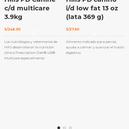
c/d multicare
i/d low fat 13 oz
3.9kg
(lata 369 g)
S/
248.90
S/
27.60
Los nutriólogos y veterinarios de
Alimento indicado para perros,
Hill's desarrollaron la nutrición
ayuda a calmar y suavizar el tracto
clínica Prescription Diet® c/d®
digestivo.
Multicare especialmente
formulado para favorecer la salud
urinaria de su perro y reducir el
riesgo de urolitos de estruvita y de
oxalato de calcio.