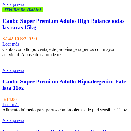
Vista previa
PRECIOS DE VERANO
Canbo Super Premium Adulto High Balance todas
las razas 15kg
El
El
S/
242.10
S/
229.99
precio
precio
Leer más
original
actual
Canbo con alto porcentaje de proteína para perros con mayor
era:
es:
actividad. A base de carne de res.
S/242.10.
S/229.99.
Agotado
Vista previa
Canbo Super Premium Adulto Hipoalergenico Pate
lata 11oz
S/
14.00
Leer más
Alimento húmedo para perros con problemas de piel sensible. 11 oz
Vista previa