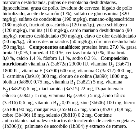
manzana deshidratada, pulpas de remolacha deshidratadas,
lignocelulosa, grasa de pollo, levadura de cerveza, hígado de pollo
hidrolizado, aceite de salmón (1 %), sulfato de glucosamina (320
mg/kg), sulfato de condroitina (190 mg/kg), manano-oligosacáridos
(180 mg/kg), fructooligosacáridos (120 mg/kg), yuca schidigera
(120 mg/kg), inulina (110 mg/kg), cardo mariano deshidratado (90
mg/kg), romero deshidratado (50 mg/kg), clavo de olor deshidratado
(50 mg/kg), cítricos deshidratados (50 mg/kg), cúrcuma deshidratada
(50 mg/kg).
Componentes analíticos:
proteína bruta 27,0 %, grasa
bruta 10,0 %, humedad 10,0 %, cenizas bruta 5,0 %, fibra bruta
8,0 %, calcio 1,4 %, fósforo 1,1 %, sodio 0,2 %.
Composición
nutricional:
vitamina A (3a672a) 23000 IU, vitamina D
(3a671)
3
1800 IU, vitamina E (3a700) 600 mg, vitamina C (3a312) 300 mg,
L-carnitina (3a910) 300 mg, cloruro de colina (3a890) 1800 mg,
biotina (3a880) 0,75 mg, vitamina B
(3a821) 5 mg, vitamina
1
B
(3a825i) 6 mg, niacinamida (3a315) 22 mg, D-pantotenato
2
cálcico (3a841) 15 mg, vitamina B
(3a831) 5 mg, ácido fólico
6
(3a316) 0,6 mg, vitamina B
0,05 mg, zinc (3b606) 100 mg, hierro
12
(3b106) 90 mg, manganeso (3b504) 45 mg, yodo (3b201) 0,8 mg,
cobre (3b406) 18 mg, selenio (3b810) 0,2 mg. Contiene
antioxidantes naturales: extractos de tocoferoles de aceites vegetales
(1b306(i)), palmitato de ascorbilo (1b304) y extracto de romero.
Agotado