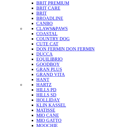
BRIT PREMIUM
BRIT CARE
BRIT
BROADLINE
CANBO
CLAWS&PAWS
COASTAL
COUNTRY DOG
CUTE CAT
DON FERMIN
DON FERMIN
DUCCA
EQUILIBRIO
GOODBOY
GRAN PLUS
GRAND VITA
HANT
HARTZ
HILLS PD
HILLS SD
HOLLIDAY
KLIN KASSEL
MATISSE
MIO CANE
MIO GATTO
MOOCHIE