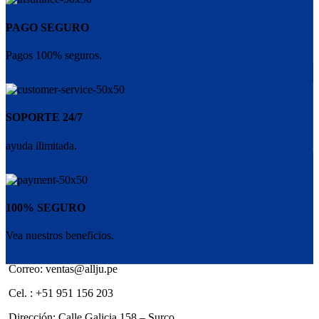
PAGO SEGURO
Pagos 100% seguros.
SOPORTE 24/7
ayuda ilimitada.
100% SEGURO
Vea nuestros beneficios.
Correo: ventas@allju.pe
Cel. : +51 951 156 203
Dirección: Calle Galicia 158 – Surco