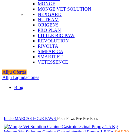
MONGE
MONGE VET SOLUTION
NEXGARD
NUTRAM
ORIGENS
PRO PLAN
LITTLE BIG PAW
REVOLUTION
RIVOLTA
SIMPARICA
SMARTPET
VETESSENCE
Allju Ofertas
Allju Liquidaciones
Blog
Click to enlarge
Inicio
MARCAS
FOUR PAWS
Four Paws Pee Pee Pads
Monge Vet Solution Canine Gastrointestinal Puppy 1.5 Kg
S/
65.30