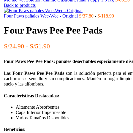
Back to products
Rango
Four Paws pañales Wee-Wee - Original
S/
37.80
-
S/
118.90
de
precios:
Four Paws Pee Pee Pads
desde
S/37.80
hasta
Rango
S/
24.90
-
S/
51.90
S/118.90
de
precios:
Four Paws Pee Pee Pads: pañales desechables especialmente dise
desde
Las
Four Paws Pee Pee Pads
son la solución perfecta para el e
S/24.90
cachorro sea sencillo y sin complicaciones. Mantén tu hogar limpio 
hasta
suelo y las alfombras.
S/51.90
Características Destacadas:
Altamente Absorbentes
Capa Inferior Impermeable
Varios Tamaños Disponibles
Beneficios: