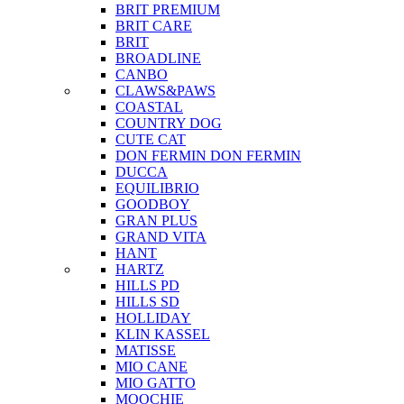
BRIT PREMIUM
BRIT CARE
BRIT
BROADLINE
CANBO
CLAWS&PAWS
COASTAL
COUNTRY DOG
CUTE CAT
DON FERMIN
DON FERMIN
DUCCA
EQUILIBRIO
GOODBOY
GRAN PLUS
GRAND VITA
HANT
HARTZ
HILLS PD
HILLS SD
HOLLIDAY
KLIN KASSEL
MATISSE
MIO CANE
MIO GATTO
MOOCHIE