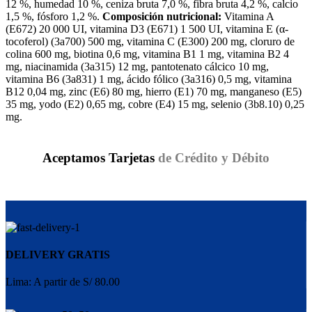
12 %, humedad 10 %, ceniza bruta 7,0 %, fibra bruta 4,2 %, calcio
1,5 %, fósforo 1,2 %.
Composición nutricional:
Vitamina A
(E672) 20 000 UI, vitamina D3 (E671) 1 500 UI, vitamina E (α-
tocoferol) (3a700) 500 mg, vitamina C (E300) 200 mg, cloruro de
colina 600 mg, biotina 0,6 mg, vitamina B1 1 mg, vitamina B2 4
mg, niacinamida (3a315) 12 mg, pantotenato cálcico 10 mg,
vitamina B6 (3a831) 1 mg, ácido fólico (3a316) 0,5 mg, vitamina
B12 0,04 mg, zinc (E6) 80 mg, hierro (E1) 70 mg, manganeso (E5)
35 mg, yodo (E2) 0,65 mg, cobre (E4) 15 mg, selenio (3b8.10) 0,25
mg.
Aceptamos Tarjetas
de Crédito y Débito
DELIVERY GRATIS
Lima: A partir de S/ 80.00