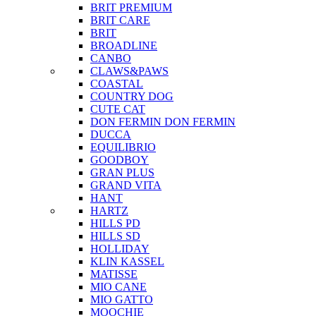
BRIT PREMIUM
BRIT CARE
BRIT
BROADLINE
CANBO
CLAWS&PAWS
COASTAL
COUNTRY DOG
CUTE CAT
DON FERMIN
DON FERMIN
DUCCA
EQUILIBRIO
GOODBOY
GRAN PLUS
GRAND VITA
HANT
HARTZ
HILLS PD
HILLS SD
HOLLIDAY
KLIN KASSEL
MATISSE
MIO CANE
MIO GATTO
MOOCHIE