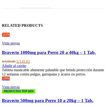
RELATED PRODUCTS
-21%
Vista previa
Bravecto 1000mg para Perro 20 a 40kg – 1 Tab.
El
El
S/
190.00
S/
149.83
precio
precio
Añadir al carrito
original
actual
Tableta masticable altamente palatable que brinda protección durante
era:
es:
12 semanas contra pulgas, garrapatas y ácaros en perros.
S/190.00.
S/149.83.
-19%
Vista previa
PRODUCTOS TOP 2024
Bravecto 500mg para Perro 10 a 20kg – 1 Tab.