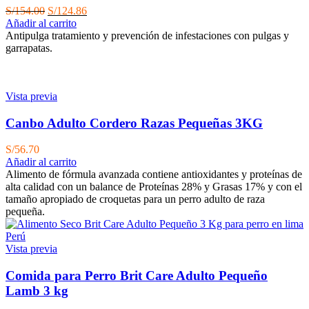
El
El
S/
154.00
S/
124.86
precio
precio
Añadir al carrito
original
actual
Antipulga tratamiento y prevención de infestaciones con pulgas y
era:
es:
garrapatas.
S/154.00.
S/124.86.
Vista previa
Canbo Adulto Cordero Razas Pequeñas 3KG
S/
56.70
Añadir al carrito
Alimento de fórmula avanzada contiene antioxidantes y proteínas de
alta calidad con un balance de Proteínas 28% y Grasas 17% y con el
tamaño apropiado de croquetas para un perro adulto de raza
pequeña.
Vista previa
Comida para Perro Brit Care Adulto Pequeño
Lamb 3 kg