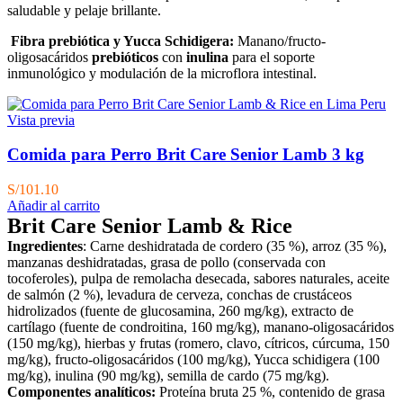
saludable y pelaje brillante.
Fibra prebiótica y Yucca Schidigera:
Manano/fructo-
oligosacáridos
prebióticos
con
inulina
para el soporte
inmunológico y modulación de la microflora intestinal.
Vista previa
Comida para Perro Brit Care Senior Lamb 3 kg
S/
101.10
Añadir al carrito
Brit Care Senior Lamb & Rice
Ingredientes
: Carne deshidratada de cordero (35 %), arroz (35 %),
manzanas deshidratadas, grasa de pollo (conservada con
tocoferoles), pulpa de remolacha desecada, sabores naturales, aceite
de salmón (2 %), levadura de cerveza, conchas de crustáceos
hidrolizados (fuente de glucosamina, 260 mg/kg), extracto de
cartílago (fuente de condroitina, 160 mg/kg), manano-oligosacáridos
(150 mg/kg), hierbas y frutas (romero, clavo, cítricos, cúrcuma, 150
mg/kg), fructo-oligosacáridos (100 mg/kg), Yucca schidigera (100
mg/kg), inulina (90 mg/kg), semilla de cardo (75 mg/kg).
Componentes analíticos:
Proteína bruta 25 %, contenido de grasa