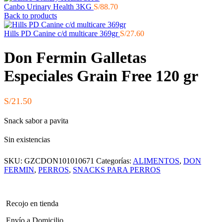
Canbo Urinary Health 3KG
S/
88.70
Back to products
Hills PD Canine c/d multicare 369gr
S/
27.60
Don Fermin Galletas
Especiales Grain Free 120 gr
S/
21.50
Snack sabor a pavita
Sin existencias
SKU:
GZCDON101010671
Categorías:
ALIMENTOS
,
DON
FERMIN
,
PERROS
,
SNACKS PARA PERROS
Recojo en tienda
Envío a Domicilio