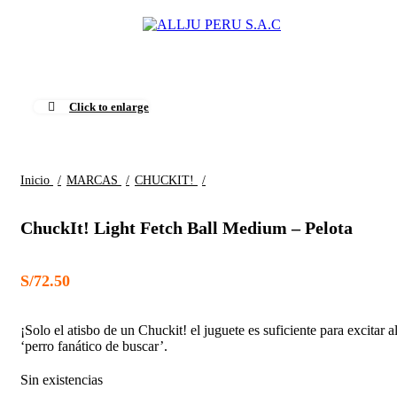
Menu
0
Agotado
Click to enlarge
Inicio
MARCAS
CHUCKIT!
ChuckIt! Light Fetch Ball Medium – Pelota
S/
72.50
¡Solo el atisbo de un Chuckit! el juguete es suficiente para excitar a
‘perro fanático de buscar’.
Sin existencias