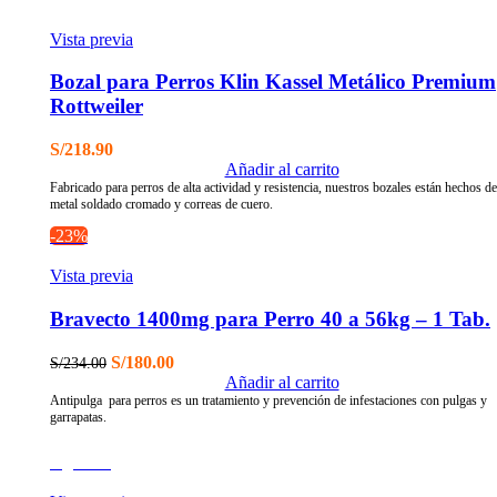
Vista previa
Bozal para Perros Klin Kassel Metálico Premium
Rottweiler
S/
218.90
Añadir al carrito
Fabricado para perros de alta actividad y resistencia, nuestros bozales están hechos de
metal soldado cromado y correas de cuero.
-23%
Vista previa
Bravecto 1400mg para Perro 40 a 56kg – 1 Tab.
El
El
S/
180.00
S/
234.00
precio
precio
Añadir al carrito
original
actual
Antipulga para perros es un tratamiento y prevención de infestaciones con pulgas y
garrapatas.
era:
es:
S/234.00.
S/180.00.
Agotado