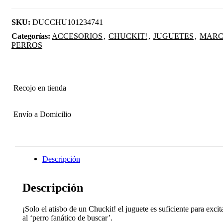
SKU:
DUCCHU101234741
Categorías:
ACCESORIOS
,
CHUCKIT!
,
JUGUETES
,
MARC
PERROS
Recojo en tienda
Envío a Domicilio
Descripción
Descripción
¡Solo el atisbo de un Chuckit! el juguete es suficiente para excit
al ‘perro fanático de buscar’.