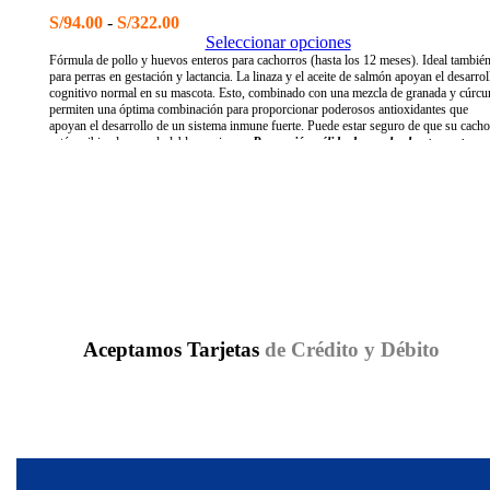
Rango
S/
94.00
-
S/
322.00
de
Seleccionar opciones
precios:
Fórmula de pollo y huevos enteros para cachorros (hasta los 12 meses). Ideal tambié
para perras en gestación y lactancia. La linaza y el aceite de salmón apoyan el desarrol
desde
cognitivo normal en su mascota. Esto, combinado con una mezcla de granada y cúrc
S/94.00
permiten una óptima combinación para proporcionar poderosos antioxidantes que
hasta
apoyan el desarrollo de un sistema inmune fuerte. Puede estar seguro de que su cacho
S/322.00
está recibiendo un saludable comienzo.
Promoción válida de regalos hasta agotar
stock. Regalos varían de acuerdo a presentación del producto.
Aceptamos Tarjetas
de Crédito y Débito