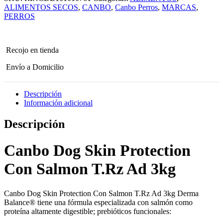
Con
ALIMENTOS SECOS
,
CANBO
,
Canbo Perros
,
MARCAS
,
Salmon
PERROS
T.Rz
Ad
3kg
cantidad
Recojo en tienda
Envío a Domicilio
Descripción
Información adicional
Descripción
Canbo Dog Skin Protection
Con Salmon T.Rz Ad 3kg
Canbo Dog Skin Protection Con Salmon T.Rz Ad 3kg Derma
Balance® tiene una fórmula especializada con salmón como
proteína altamente digestible; prebióticos funcionales: