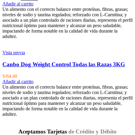
precio
precio
Añadir al carrito
original
actual
Un alimento con el correcto balance entre proteínas, fibras, grasas;
era:
es:
niveles de sodio y taurina regulados; reforzado con L-Carnitina; y
S/269.00.
S/255.55.
asociado a un plan controlado de raciones diarias, representa el perfil
nutricional óptimo para mantener y alcanzar un peso saludable,
impactando de forma notable en la calidad de vida durante la
adultez.
Vista previa
Canbo Dog Weight Control Todas las Razas 3KG
S/
64.40
Añadir al carrito
Un alimento con el correcto balance entre proteínas, fibras, grasas;
niveles de sodio y taurina regulados; reforzado con L-Carnitina; y
asociado a un plan controlado de raciones diarias, representa el perfil
nutricional óptimo para mantener y alcanzar un peso saludable,
impactando de forma notable en la calidad de vida durante la
adultez.
Aceptamos Tarjetas
de Crédito y Débito