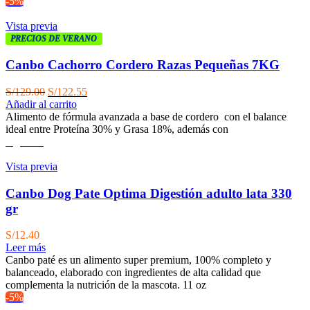
-5%
Vista previa
PRECIOS DE VERANO
Canbo Cachorro Cordero Razas Pequeñas 7KG
El
El
S/
129.00
S/
122.55
precio
precio
Añadir al carrito
original
actual
Alimento de fórmula avanzada a base de cordero con el balance
era:
es:
ideal entre Proteína 30% y Grasa 18%, además con
S/129.00.
S/122.55.
Agotado
Vista previa
Canbo Dog Pate Optima Digestión adulto lata 330
gr
S/
12.40
Leer más
Canbo paté es un alimento super premium, 100% completo y
balanceado, elaborado con ingredientes de alta calidad que
complementa la nutrición de la mascota. 11 oz
-5%