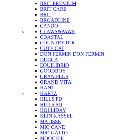
BRIT PREMIUM
BRIT CARE
BRIT
BROADLINE
CANBO
CLAWS&PAWS
COASTAL
COUNTRY DOG
CUTE CAT
DON FERMIN
DON FERMIN
DUCCA
EQUILIBRIO
GOODBOY
GRAN PLUS
GRAND VITA
HANT
HARTZ
HILLS PD
HILLS SD
HOLLIDAY
KLIN KASSEL
MATISSE
MIO CANE
MIO GATTO
MOOCHIE