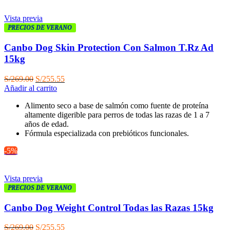
Vista previa
PRECIOS DE VERANO
Canbo Dog Skin Protection Con Salmon T.Rz Ad
15kg
El
El
S/
269.00
S/
255.55
precio
precio
Añadir al carrito
original
actual
Alimento seco a base de salmón como fuente de proteína
era:
es:
altamente digerible para perros de todas las razas de 1 a 7
S/269.00.
S/255.55.
años de edad.
Fórmula especializada con prebióticos funcionales.
-5%
Vista previa
PRECIOS DE VERANO
Canbo Dog Weight Control Todas las Razas 15kg
El
El
S/
269.00
S/
255.55