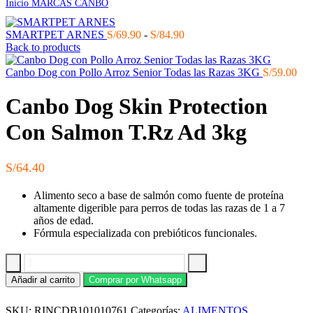
Inicio
MARCAS
CANBO
Rango
SMARTPET ARNES
S/
69.90
-
S/
84.90
de
Back to products
precios:
desde
Canbo Dog con Pollo Arroz Senior Todas las Razas 3KG
S/
59.00
S/69.90
hasta
Canbo Dog Skin Protection
S/84.90
Con Salmon T.Rz Ad 3kg
S/
64.40
Alimento seco a base de salmón como fuente de proteína
altamente digerible para perros de todas las razas de 1 a 7
años de edad.
Fórmula especializada con prebióticos funcionales.
Canbo
Añadir al carrito
Comprar por Whatsapp
Dog
Skin
SKU:
RINCDB101010761
Categorías:
ALIMENTOS
,
Protection