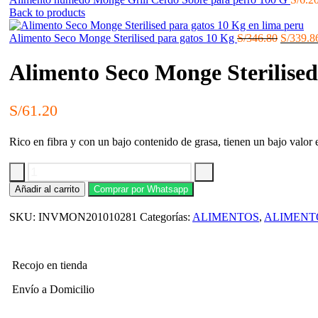
Back to products
El
Alimento Seco Monge Sterilised para gatos 10 Kg
S/
346.80
S/
339.8
precio
original
Alimento Seco Monge Sterilised
era:
S/346.8
S/
61.20
Rico en fibra y con un bajo contenido de grasa, tienen un bajo valor 
Alimento
Añadir al carrito
Comprar por Whatsapp
Seco
Monge
SKU:
INVMON201010281
Categorías:
ALIMENTOS
,
ALIMENT
Sterilised
para
gatos
1.5
Recojo en tienda
Kg
cantidad
Envío a Domicilio