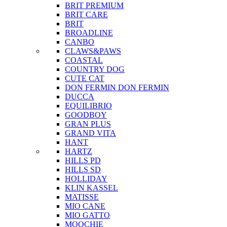
BRIT PREMIUM
BRIT CARE
BRIT
BROADLINE
CANBO
CLAWS&PAWS
COASTAL
COUNTRY DOG
CUTE CAT
DON FERMIN
DON FERMIN
DUCCA
EQUILIBRIO
GOODBOY
GRAN PLUS
GRAND VITA
HANT
HARTZ
HILLS PD
HILLS SD
HOLLIDAY
KLIN KASSEL
MATISSE
MIO CANE
MIO GATTO
MOOCHIE