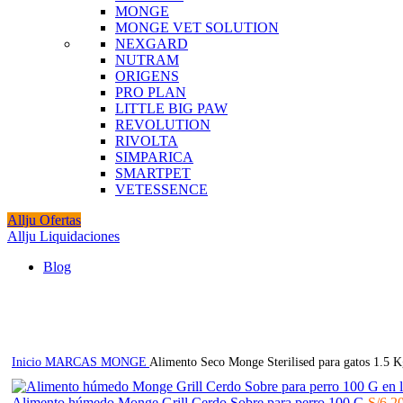
MONGE
MONGE VET SOLUTION
NEXGARD
NUTRAM
ORIGENS
PRO PLAN
LITTLE BIG PAW
REVOLUTION
RIVOLTA
SIMPARICA
SMARTPET
VETESSENCE
Allju Ofertas
Allju Liquidaciones
Blog
Click to enlarge
Inicio
MARCAS
MONGE
Alimento Seco Monge Sterilised para gatos 1.5 K
Alimento húmedo Monge Grill Cerdo Sobre para perro 100 G
S/
6.2