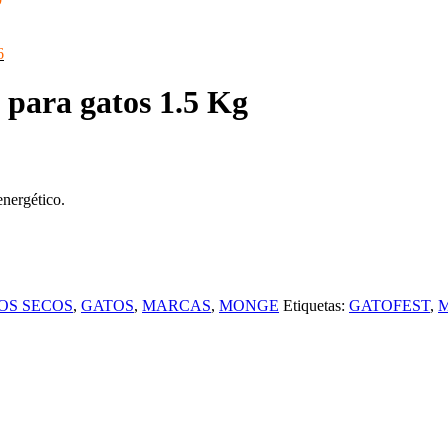
El
6
precio
actual
 para gatos 1.5 Kg
es:
0.
S/339.86.
energético.
OS SECOS
,
GATOS
,
MARCAS
,
MONGE
Etiquetas:
GATOFEST
,