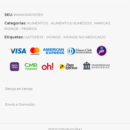
SKU:
INVMON101011311
Categorías:
ALIMENTOS
,
ALIMENTOS HUMEDOS
,
MARCAS
,
MONGE
,
PERROS
Etiquetas:
GATOFEST
,
MONGE
,
MONGE NO MEDICADO
Recojo en tienda
Envío a Domicilio