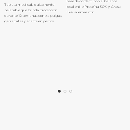
original
actual
base de cordero con el balance
Tableta masticable altamente
era:
es:
ideal entre Proteína 30% y Grasa
S/190.00.
S/149.83.
palatable que brinda protección
18%, además con
durante 12 semanas contra pulgas,
garrapatas y ácaros en perros.