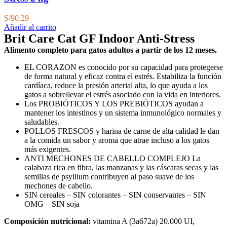
S/
90.29
Añadir al carrito
Brit Care Cat GF Indoor Anti-Stress
Alimento completo para gatos adultos a partir de los 12 meses.
EL CORAZON es conocido por su capacidad para protegerse
de forma natural y eficaz contra el estrés. Estabiliza la función
cardíaca, reduce la presión arterial alta, lo que ayuda a los
gatos a sobrellevar el estrés asociado con la vida en interiores.
Los PROBIÓTICOS Y LOS PREBIÓTICOS ayudan a
mantener los intestinos y un sistema inmunológico normales y
saludables.
POLLOS FRESCOS y harina de carne de alta calidad le dan
a la comida un sabor y aroma que atrae incluso a los gatos
más exigentes.
ANTI MECHONES DE CABELLO COMPLEJO La
calabaza rica en fibra, las manzanas y las cáscaras secas y las
semillas de psyllium contribuyen al paso suave de los
mechones de cabello.
SIN cereales – SIN colorantes – SIN conservantes – SIN
OMG – SIN soja
Composición nutricional:
vitamina A (3a672a) 20.000 UI,