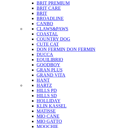
BRIT PREMIUM
BRIT CARE
BRIT
BROADLINE
CANBO
CLAWS&PAWS
COASTAL
COUNTRY DOG
CUTE CAT
DON FERMIN
DON FERMIN
DUCCA
EQUILIBRIO
GOODBOY
GRAN PLUS
GRAND VITA
HANT
HARTZ
HILLS PD
HILLS SD
HOLLIDAY
KLIN KASSEL
MATISSE
MIO CANE
MIO GATTO
MOOCHIE