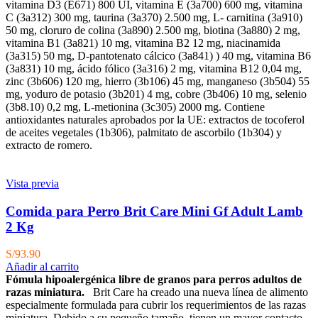
vitamina D3 (E671) 800 UI, vitamina E (3a700) 600 mg, vitamina
C (3a312) 300 mg, taurina (3a370) 2.500 mg, L- carnitina (3a910)
50 mg, cloruro de colina (3a890) 2.500 mg, biotina (3a880) 2 mg,
vitamina B1 (3a821) 10 mg, vitamina B2 12 mg, niacinamida
(3a315) 50 mg, D-pantotenato cálcico (3a841) ) 40 mg, vitamina B6
(3a831) 10 mg, ácido fólico (3a316) 2 mg, vitamina B12 0,04 mg,
zinc (3b606) 120 mg, hierro (3b106) 45 mg, manganeso (3b504) 55
mg, yoduro de potasio (3b201) 4 mg, cobre (3b406) 10 mg, selenio
(3b8.10) 0,2 mg, L-metionina (3c305) 2000 mg. Contiene
antioxidantes naturales aprobados por la UE: extractos de tocoferol
de aceites vegetales (1b306), palmitato de ascorbilo (1b304) y
extracto de romero.
Vista previa
Comida para Perro Brit Care Mini Gf Adult Lamb
2 Kg
S/
93.90
Añadir al carrito
Fómula hipoalergénica libre de granos para perros adultos de
razas miniatura.
Brit Care ha creado una nueva línea de alimento
especialmente formulada para cubrir los requerimientos de las razas
miniatura. Debido a su pequeño tamaño, tienen un mayor contacto