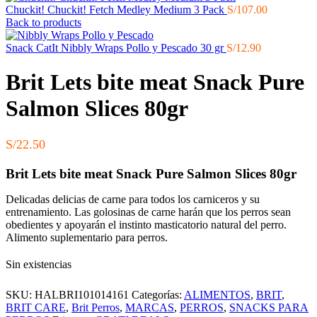
Chuckit! Chuckit! Fetch Medley Medium 3 Pack
S/
107.00
Back to products
Snack CatIt Nibbly Wraps Pollo y Pescado 30 gr
S/
12.90
Brit Lets bite meat Snack Pure
Salmon Slices 80gr
S/
22.50
Brit Lets bite meat Snack Pure Salmon Slices 80gr
Delicadas delicias de carne para todos los carniceros y su
entrenamiento. Las golosinas de carne harán que los perros sean
obedientes y apoyarán el instinto masticatorio natural del perro.
Alimento suplementario para perros.
Sin existencias
SKU:
HALBRI101014161
Categorías:
ALIMENTOS
,
BRIT
,
BRIT CARE
,
Brit Perros
,
MARCAS
,
PERROS
,
SNACKS PARA