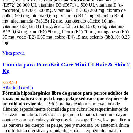
(E672) 20 000 UI, vitamina D3 (E671) 1 500 UI, vitamina E (α-
tocoferol) (3a700) 500 mg, vitamina C (E300) 200 mg, cloruro de
colina 600 mg, biotina 0,6 mg, vitamina B1 1 mg, vitamina B2 4
mg, niacinamida (3a315) 12 mg, pantotenato cálcico 10 mg,
vitamina B6 (3a831) 1 mg, ácido fólico (3a316) 0,5 mg, vitamina
B12 0,04 mg, zinc (E6) 80 mg, hierro (E1) 70 mg, manganeso (E5)
35 mg, yodo (E2) 0,65 mg, cobre (E4) 15 mg, selenio (3b8.10) 0,25
mg.
Vista previa
Comida para PerroBrit Care Mini Gf Hair & Skin 2
Kg
S/
88.50
Añadir al carrito
Fórmula hipoalergénica libre de granos para perros adultos de
razas miniatura con pelo largo, pelaje sedoso o que requiere de
un cuidado exigente.
Brit Care ha creado una nueva línea de
alimento especialmente formulada para cubrir los requerimientos de
las razas miniatura. Debido a su pequeño tamaño, tienen un mayor
contacto con partículas y alérgenos de las superficies, los que alteran
las barreras del cuerpo: el pelaje, piel y mucosas. Su anatomía única
– corto tracto digestivo y rápida digestión – requiere de una alta