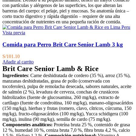
con partículas y alérgenos de las superficies, los que alteran las
barreras del cuerpo: el pelaje, piel y mucosas. Su anatomía única –
corto tracto digestivo y rápida digestión – requiere de una alta
concentración de nutrientes en una pequeña ración de comida.
Vista previa
Comida para Perro Brit Care Senior Lamb 3 kg
S/
101.10
Añadir al carrito
Brit Care Senior Lamb & Rice
Ingredientes
: Carne deshidratada de cordero (35 %), arroz (35 %),
manzanas deshidratadas, grasa de pollo (conservada con
tocoferoles), pulpa de remolacha desecada, sabores naturales, aceite
de salmón (2 %), levadura de cerveza, conchas de crustáceos
hidrolizados (fuente de glucosamina, 260 mg/kg), extracto de
cartílago (fuente de condroitina, 160 mg/kg), manano-oligosacáridos
(150 mg/kg), hierbas y frutas (romero, clavo, cítricos, cúrcuma, 150
mg/kg), fructo-oligosacáridos (100 mg/kg), Yucca schidigera (100
mg/kg), inulina (90 mg/kg), semilla de cardo (75 mg/kg).
Componentes analíticos:
Proteína bruta 25 %, contenido de grasa
12 %, humedad 10 %, ceniza bruta 7,0 %, fibra bruta 4,2 %, calcio
1,5 %, fósforo 1,2 %.
Composición nutricional:
Vitamina A