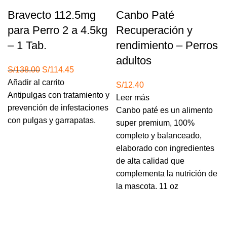
Bravecto 112.5mg
Canbo Paté
para Perro 2 a 4.5kg
Recuperación y
– 1 Tab.
rendimiento – Perros
adultos
El
El
S/
138.00
S/
114.45
precio
precio
Añadir al carrito
S/
12.40
original
actual
Antipulgas con tratamiento y
Leer más
era:
es:
prevención de infestaciones
Canbo paté es un alimento
S/138.00.
S/114.45.
con pulgas y garrapatas.
super premium, 100%
completo y balanceado,
elaborado con ingredientes
de alta calidad que
complementa la nutrición de
la mascota. 11 oz