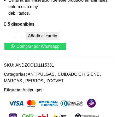
Evitar la administración de este producto en animales
enfermos o muy
debilitados.
5 disponibles
Pipeta p.i.p. plus zoovet perro hasta 4 kg cantidad
Añadir al carrito
Comprar por Whatsapp
SKU:
ANDZOO101115331
Categorías:
ANTIPULGAS
,
CUIDADO E HIGIENE
,
MARCAS
,
PERROS
,
ZOOVET
Etiqueta:
Antipulgas