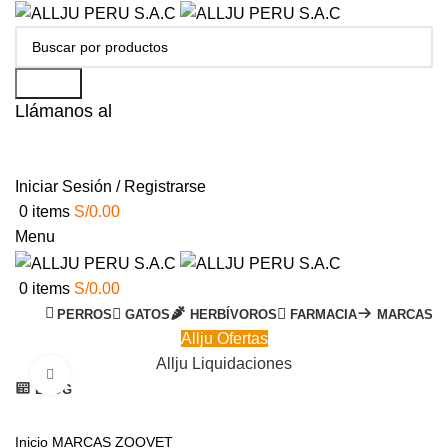
Search
Llámanos al
+51 951 156 203
Iniciar Sesión / Registrarse
0
items
S/
0.00
Menu
0
items
S/
0.00
PERROS
GATOS
HERBÍVOROS
FARMACIA
MARCAS
Allju Ofertas
Allju Liquidaciones
Click to enlarge
BLOG
Inicio
MARCAS
ZOOVET