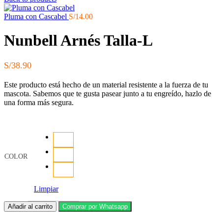
precios:
desde
Pluma con Cascabel
S/
14.00
S/36.00
hasta
Nunbell Arnés Talla-L
S/44.00
S/
38.90
Este producto está hecho de un material resistente a la fuerza de tu
mascota. Sabemos que te gusta pasear junto a tu engreído, hazlo de
una forma más segura.
COLOR
Limpiar
Nunbell
Añadir al carrito
Comprar por Whatsapp
Arnés