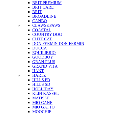
BRIT PREMIUM
BRIT CARE
BRIT
BROADLINE
CANBO
CLAWS&PAWS
COASTAL
COUNTRY DOG
CUTE CAT
DON FERMIN
DON FERMIN
DUCCA
EQUILIBRIO
GOODBOY
GRAN PLUS
GRAND VITA
HANT
HARTZ
HILLS PD
HILLS SD
HOLLIDAY
KLIN KASSEL
MATISSE
MIO CANE
MIO GATTO
MOOCHIE