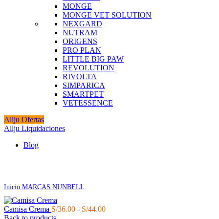
MONGE
MONGE VET SOLUTION
NEXGARD
NUTRAM
ORIGENS
PRO PLAN
LITTLE BIG PAW
REVOLUTION
RIVOLTA
SIMPARICA
SMARTPET
VETESSENCE
Allju Ofertas
Allju Liquidaciones
Blog
Click to enlarge
Inicio
MARCAS
NUNBELL
Rango
Camisa Crema
S/
36.00
-
S/
44.00
de
Back to products