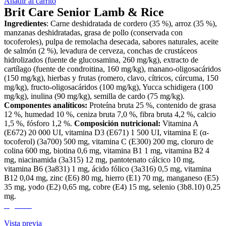
Añadir al carrito
Brit Care Senior Lamb & Rice
Ingredientes
: Carne deshidratada de cordero (35 %), arroz (35 %),
manzanas deshidratadas, grasa de pollo (conservada con
tocoferoles), pulpa de remolacha desecada, sabores naturales, aceite
de salmón (2 %), levadura de cerveza, conchas de crustáceos
hidrolizados (fuente de glucosamina, 260 mg/kg), extracto de
cartílago (fuente de condroitina, 160 mg/kg), manano-oligosacáridos
(150 mg/kg), hierbas y frutas (romero, clavo, cítricos, cúrcuma, 150
mg/kg), fructo-oligosacáridos (100 mg/kg), Yucca schidigera (100
mg/kg), inulina (90 mg/kg), semilla de cardo (75 mg/kg).
Componentes analíticos:
Proteína bruta 25 %, contenido de grasa
12 %, humedad 10 %, ceniza bruta 7,0 %, fibra bruta 4,2 %, calcio
1,5 %, fósforo 1,2 %.
Composición nutricional:
Vitamina A
(E672) 20 000 UI, vitamina D3 (E671) 1 500 UI, vitamina E (α-
tocoferol) (3a700) 500 mg, vitamina C (E300) 200 mg, cloruro de
colina 600 mg, biotina 0,6 mg, vitamina B1 1 mg, vitamina B2 4
mg, niacinamida (3a315) 12 mg, pantotenato cálcico 10 mg,
vitamina B6 (3a831) 1 mg, ácido fólico (3a316) 0,5 mg, vitamina
B12 0,04 mg, zinc (E6) 80 mg, hierro (E1) 70 mg, manganeso (E5)
35 mg, yodo (E2) 0,65 mg, cobre (E4) 15 mg, selenio (3b8.10) 0,25
mg.
Agotado
Vista previa