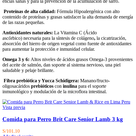
encías sanas y para la prevención de la acumulación de sarro.
Proteínas de alta calidad:
Fórmula Hipoalergénica con alto
contenido de proteínas y grasas satisfacer la alta demanda de energía
de las razas pequeñas.
Antioxidantes naturales:
La Vitamina C (Ácido
ascórbico) necesaria para la síntesis de colágeno
,
la cicatrización,
absorción del hierro de origen vegetal como fuente de antioxidantes
para aumentar la protección e inmunidad celular.
Omega 3 y 6:
Altos niveles de ácidos grasos Omega-3 provenientes
del aceite de salmón, dan soporte al sistema nervioso, una piel
saludable y pelaje brillante.
Fibra prebiótica y Yucca Schidigera:
Manano/fructo-
oligosacáridos
prebióticos
con
inulina
para el soporte
inmunológico y modulación de la microflora intestinal.
Vista previa
Comida para Perro Brit Care Senior Lamb 3 kg
S/
101.10