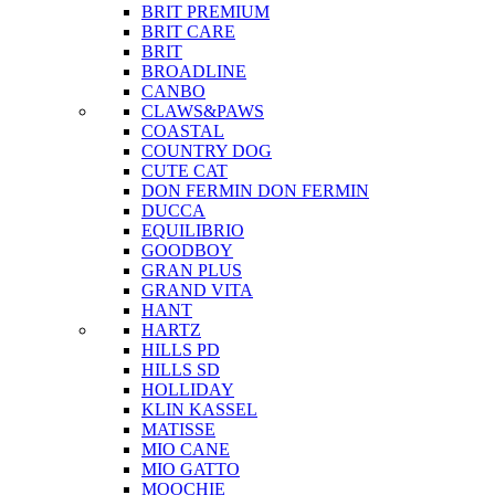
BRIT PREMIUM
BRIT CARE
BRIT
BROADLINE
CANBO
CLAWS&PAWS
COASTAL
COUNTRY DOG
CUTE CAT
DON FERMIN
DON FERMIN
DUCCA
EQUILIBRIO
GOODBOY
GRAN PLUS
GRAND VITA
HANT
HARTZ
HILLS PD
HILLS SD
HOLLIDAY
KLIN KASSEL
MATISSE
MIO CANE
MIO GATTO
MOOCHIE