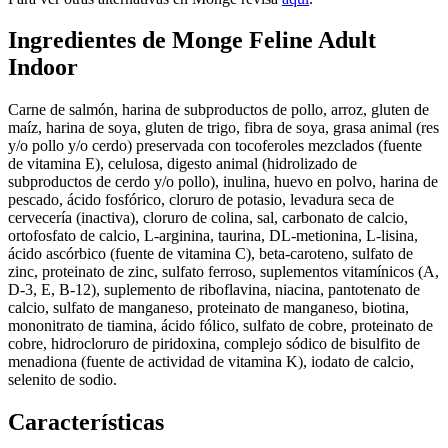
Ingredientes de Monge Feline Adult
Indoor
Carne de salmón, harina de subproductos de pollo, arroz, gluten de
maíz, harina de soya, gluten de trigo, fibra de soya, grasa animal (res
y/o pollo y/o cerdo) preservada con tocoferoles mezclados (fuente
de vitamina E), celulosa, digesto animal (hidrolizado de
subproductos de cerdo y/o pollo), inulina, huevo en polvo, harina de
pescado, ácido fosfórico, cloruro de potasio, levadura seca de
cervecería (inactiva), cloruro de colina, sal, carbonato de calcio,
ortofosfato de calcio, L-arginina, taurina, DL-metionina, L-lisina,
ácido ascórbico (fuente de vitamina C), beta-caroteno, sulfato de
zinc, proteinato de zinc, sulfato ferroso, suplementos vitamínicos (A,
D-3, E, B-12), suplemento de riboflavina, niacina, pantotenato de
calcio, sulfato de manganeso, proteinato de manganeso, biotina,
mononitrato de tiamina, ácido fólico, sulfato de cobre, proteinato de
cobre, hidrocloruro de piridoxina, complejo sódico de bisulfito de
menadiona (fuente de actividad de vitamina K), iodato de calcio,
selenito de sodio.
Características