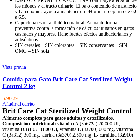
ESPINO CERVAL Y CAPUCHINA contribuye a la salud de
los riñones y el tracto urinario. El bajo contenido de magnesio
y L-metionina ayuda a mantener un pH urinario óptimo de 6,0
a 6,5.
Capuchina es un antibiótico natural. Actúa de forma
preventiva contra la formación de cálculos urinarios en gatos
castrados y mayores. Tiene fuertes efectos antibacterianos y
antisépticos.
SIN cereales – SIN colorantes – SIN conservantes – SIN
OMG – SIN soja
Vista previa
Comida para Gato Brit Care Cat Sterilized Weight
Control 2 kg
S/
90.29
Añadir al carrito
Brit Care Cat Sterilized Weight Control
Alimento completo para gatos adultos y esterilizados.
Composición nutricional:
vitamina A (3a672a) 20.000 UI,
vitamina D3 (E671) 800 UI, vitamina E (3a700) 600 mg, vitamina
C (3a312) 300 mg, taurina (3a370) 2.500 mg, L- carnitina (3a910)