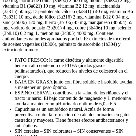
100 mg, cloruro de colina (3a890) 2.500 mg, biotina (3a880) 2 mg,
vitamina B1 (3a821) 10 mg, vitamina B2 12 mg, niacinamida
(3a315) 50 mg, D-pantotenato cálcico (3a841) ) 40 mg, vitamina B6
(3a831) 10 mg, ácido fólico (3a316) 2 mg, vitamina B12 0,04 mg,
zinc (3b606) 120 mg, hierro (3b106) 45 mg, manganeso (3b504) 55
mg, yoduro de potasio (3b201) 4 mg, cobre (3b406) 10 mg, selenio
(3b8.10) 0,2 mg, L-metionina (3c305) 4000 mg. Contiene
antioxidantes naturales aprobados por la UE: extractos de tocoferol
de aceites vegetales (1b306), palmitato de ascorbilo (1b304) y
extracto de romero.
PATO FRESCO: la carne dietética y altamente digestible
tiene un alto contenido de PUFA (ácidos grasos
poliinsaturados), que reducen los niveles de colesterol en el
cuerpo.
BAJA EN GRASA junto con fibra soluble e insoluble ayudan
a mantener un peso óptimo.
ESPINO CERVAL contribuye a la salud de los riñones y el
tracto urinario. El bajo contenido de magnesio y L-metionina
ayuda a mantener un pH urinario óptimo de 6,0 a 6,5.
Capuchina es un antibiótico natural. Actúa de forma
preventiva contra la formación de cálculos urinarios en gatos
castrados y mayores. Tiene fuertes efectos antibacterianos y
antisépticos.
SIN cereales – SIN colorantes – SIN conservantes – SIN