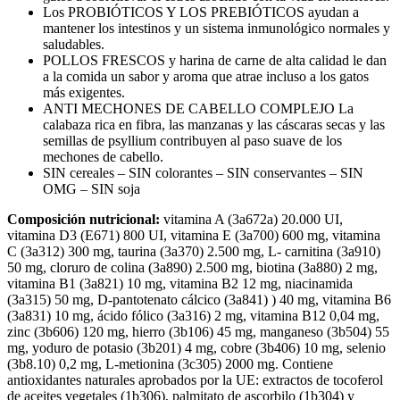
Los PROBIÓTICOS Y LOS PREBIÓTICOS ayudan a
mantener los intestinos y un sistema inmunológico normales y
saludables.
POLLOS FRESCOS y harina de carne de alta calidad le dan
a la comida un sabor y aroma que atrae incluso a los gatos
más exigentes.
ANTI MECHONES DE CABELLO COMPLEJO La
calabaza rica en fibra, las manzanas y las cáscaras secas y las
semillas de psyllium contribuyen al paso suave de los
mechones de cabello.
SIN cereales – SIN colorantes – SIN conservantes – SIN
OMG – SIN soja
Composición nutricional:
vitamina A (3a672a) 20.000 UI,
vitamina D3 (E671) 800 UI, vitamina E (3a700) 600 mg, vitamina
C (3a312) 300 mg, taurina (3a370) 2.500 mg, L- carnitina (3a910)
50 mg, cloruro de colina (3a890) 2.500 mg, biotina (3a880) 2 mg,
vitamina B1 (3a821) 10 mg, vitamina B2 12 mg, niacinamida
(3a315) 50 mg, D-pantotenato cálcico (3a841) ) 40 mg, vitamina B6
(3a831) 10 mg, ácido fólico (3a316) 2 mg, vitamina B12 0,04 mg,
zinc (3b606) 120 mg, hierro (3b106) 45 mg, manganeso (3b504) 55
mg, yoduro de potasio (3b201) 4 mg, cobre (3b406) 10 mg, selenio
(3b8.10) 0,2 mg, L-metionina (3c305) 2000 mg. Contiene
antioxidantes naturales aprobados por la UE: extractos de tocoferol
de aceites vegetales (1b306), palmitato de ascorbilo (1b304) y