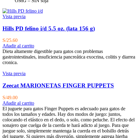
OMG – SIN soja
Vista previa
Hills PD felino i/d 5.5 oz. (lata 156 g)
S/
25.60
Añadir al carrito
Dieta altamente digestible para gatos con problemas
gastrointestinales, insuficiencia pancreática exocrina, colitis y diarrea
cronica.
Vista previa
Zeecat MARIONETAS FINGER PUPPETS
S/
49.00
Añadir al carrito
El juguete para gatos Finger Puppets es adecuado para gatos de
todos los tamaños y edades. Hay dos modos de juego: juntos,
colocando el elástico en el dedo, o solo, como peluche. El efecto del
sonajero que cuelga de la cuerda te hará adicto al juego. Para que
juegue solo, simplemente mantenga la cuerda en el bolsillo detrás
del juguete. Si quieres más diversión, simplemente agrega hierba