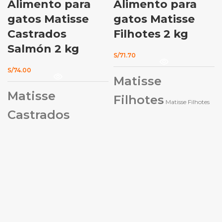
Alimento para
Alimento para
gatos Matisse
gatos Matisse
Castrados
Filhotes 2 kg
Salmón 2 kg
S/
71.70
S/
74.00
Matisse
Matisse
Filhotes
Matisse Filhotes
Castrados
es un alimento completo y
balanceado para gatos de 1 a 12
Salmón
meses de edad. Debido a su alto
Matisse Castrados
valor nutricional, es también
Salmón es un alimento completo y
indicado para gatas gestantes o en
balanceado desarrollado
fase de lactancia.
especialmente para atender las
necesidades de los gatos castrados.